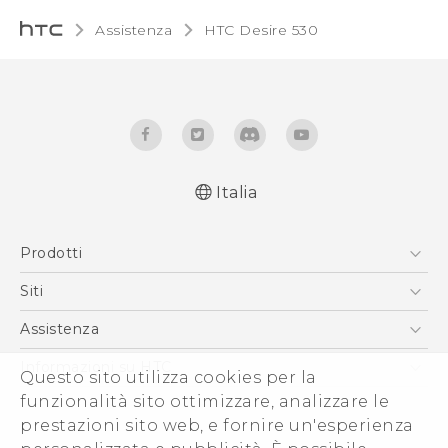
Assistenza
HTC Desire 530‎
Italia
Italiano - Guida alle funzioni principali
Prodotti
Italiano - Manuale utente
English - Quick start guide
Smartphone
Siti
English - User manual
5G
HTC VIVE
Assistenza
Vive
HTC Dev
Assistenza
Informazioni su HTC
Questo sito utilizza cookies per la
Accessori
Ecommerce Assistenza
ESG
funzionalità sito ottimizzare, analizzare le
prestazioni sito web, e fornire un'esperienza
Uffici Commerciali