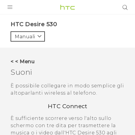
PRODOTTI
HTC Desire 530‎
VIVE
Manuali
G REIGNS
SMARTPHONE
< < Menu
ACCESSORI
Suoni
VIVERSE
È possibile collegare in modo semplice gli
altoparlanti wireless al telefono.
ASSISTENZA
HTC Connect
Accessori e dispositivi HTC
Accesso
È sufficiente scorrere verso l'alto sullo
schermo con tre dita per trasmettere la
musica o i video dall'
HTC Desire 530
agli