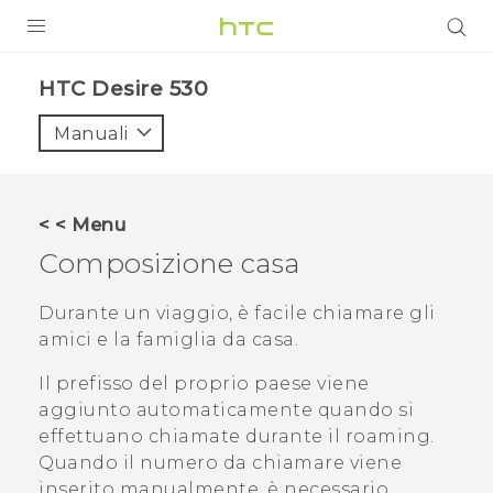
PRODOTTI
HTC Desire 530‎
VIVE
Manuali
G REIGNS
SMARTPHONE
< < Menu
ACCESSORI
Composizione casa
VIVERSE
Durante un viaggio, è facile chiamare gli
amici e la famiglia da casa.
ASSISTENZA
Il prefisso del proprio paese viene
Accessori e dispositivi HTC
Accesso
aggiunto automaticamente quando si
effettuano chiamate durante il roaming.
Quando il numero da chiamare viene
inserito manualmente, è necessario