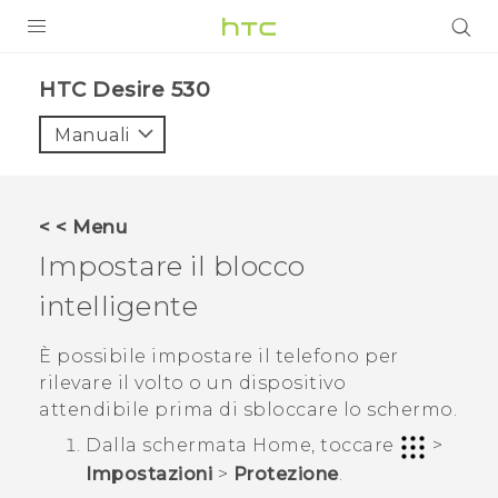
PRODOTTI
HTC Desire 530‎
VIVE
Manuali
G REIGNS
SMARTPHONE
< < Menu
ACCESSORI
Impostare il blocco
VIVERSE
intelligente
ASSISTENZA
È possibile impostare il telefono per
rilevare il volto o un dispositivo
Accessori e dispositivi HTC
Accesso
attendibile prima di sbloccare lo schermo.
Dalla schermata
Home
, toccare
>
Impostazioni
>
Protezione
.