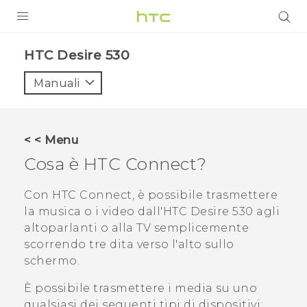
PRODOTTI
HTC Desire 530‎
VIVE
Manuali
G REIGNS
SMARTPHONE
< < Menu
ACCESSORI
Cosa è
HTC Connect
?
VIVERSE
Con
HTC Connect
, è possibile trasmettere
la musica o i video dall'
HTC Desire 530
agli
ASSISTENZA
altoparlanti o alla TV semplicemente
Accessori e dispositivi HTC
scorrendo tre dita verso l'alto sullo
Accesso
schermo.
È possibile trasmettere i media su uno
qualsiasi dei seguenti tipi di dispositivi: