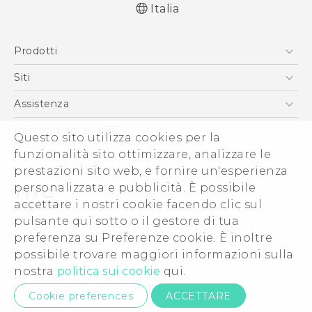
Italia
Italiano - Guida alle funzioni principali
Prodotti
Italiano - Manuale utente
English - Quick start guide
Smartphone
Siti
English - User manual
5G
HTC VIVE
Assistenza
Vive
HTC Dev
Assistenza
Informazioni su HTC
Questo sito utilizza cookies per la
Accessori
Ecommerce Assistenza
ESG
funzionalità sito ottimizzare, analizzare le
prestazioni sito web, e fornire un'esperienza
Uffici Commerciali
personalizzata e pubblicità. È possibile
Investitori (Inglese)
accettare i nostri cookie facendo clic sul
Cookie Preferences
pulsante qui sotto o il gestore di tua
© 2011-2026 HTC Corporation
preferenza su Preferenze cookie. È inoltre
Lavora con noi
Termini legali
possibile trovare maggiori informazioni sulla
Security and Privacy Whitepaper
nostra
politica sui cookie
qui.
Contatto per la privacy:
Global-Privacy@htc.com
Cookie preferences
ACCETTARE