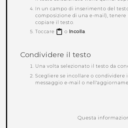
In un campo di inserimento del test
composizione di una e-mail), tenere 
copiare il testo.
Toccare
o
Incolla
.
Condividere il testo
Una volta selezionato il testo da con
Scegliere se incollare o condividere 
messaggio e-mail o nell'aggiornamen
Questa informazione