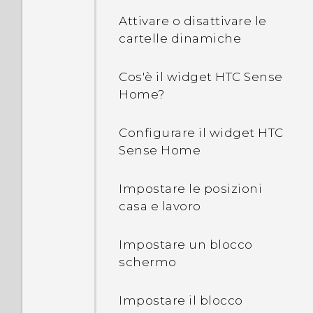
Attivare o disattivare le
Perché il telefono mi
cartelle dinamiche
parla? Come è possibile
disattivare la funzione?
Cos'è il widget HTC Sense
Home?
Come è possibile
disattivare TalkBack
Configurare il widget HTC
durante l'uso del telefono?
Sense Home
Come è possibile trovare
Impostare le posizioni
l'IMEI/MEID e il numero di
casa e lavoro
serie del telefono?
Impostare un blocco
Come è possibile attivare
schermo
le opzioni di sviluppo?
Impostare il blocco
Come è possibile