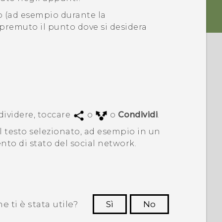
o (ad esempio durante la
premuto il punto dove si desidera
dividere, toccare
o
o
Condividi
.
il testo selezionato, ad esempio in un
to di stato del social network.
 ti è stata utile?
Sì
No
Grazie!