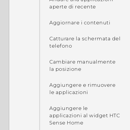
verificare con il telefono?
Doze consente di
aperte di recente
risparmiare la batteria in
Android 6.0?
Perché Fusione Volti non
Aggiornare i contenuti
funziona in alcune foto?
In che modo Standby
Catturare la schermata del
applicazione consente di
telefono
risparmiare la batteria in
Android 6.0?
Cambiare manualmente
la posizione
In Impostazioni, per cosa è
utilizzata l'Ottimizzazione
Aggiungere e rimuovere
batteria?
le applicazioni
Come è possibile
Aggiungere le
aggiungere un access
applicazioni al widget HTC
point alla rete
Sense Home
dell'operatore mobile?