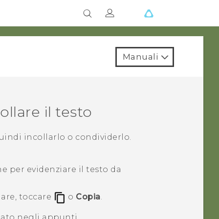
Manuali
llare il testo
quindi incollarlo o condividerlo.
ine per evidenziare il testo da
iare, toccare
o
Copia
.
iato negli appunti.