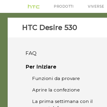
PRODOTTI
VIVERSE
VIVE
G REIGNS
HTC Desire 530‎
FAQ
COMMUNICATION
Per iniziare
GETTING STARTED
Funzioni da provare
Come è possibile
impostare l'applicazione
SETTINGS
Aprire la confezione
È possibile tagliare la
SMS predefinita?
Android 6.0 Marshmallow
micro SIM in una nano SIM
APPS & FEATURES
La prima settimana con il
Cosa fare in caso di
in modo da adattarla al
HTC Desire 530
Immagini