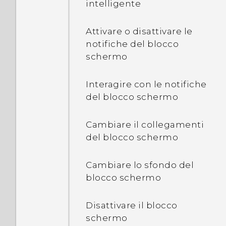
intelligente
visualizzare l'elenco delle
applicazioni in
esecuzione?
Attivare o disattivare le
notifiche del blocco
schermo
Perché la modalità
Risparmio energia e
Risparmio energia
Interagire con le notifiche
estremo non sono
del blocco schermo
selezionabili?
Cambiare il collegamenti
Come è possibile attivare
del blocco schermo
o disattivare l'applicazione
amministratore del
Cambiare lo sfondo del
dispositivo?
blocco schermo
Perché il telefono si
Disattivare il blocco
scalda?
schermo