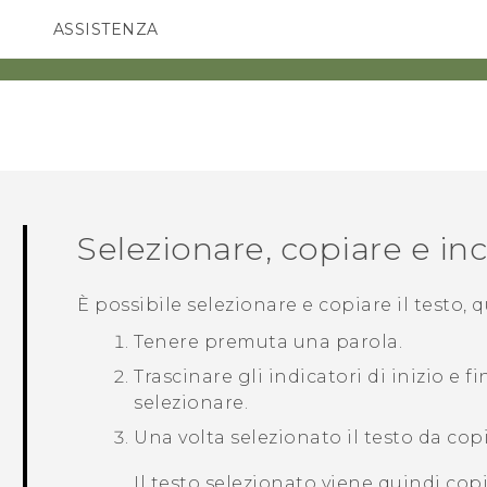
ASSISTENZA
Accessori e dispositivi HTC
SMARTPHONE
ACCESSORI
Selezionare, copiare e inco
È possibile selezionare e copiare il testo, 
Tenere premuta una parola.
Trascinare gli indicatori di inizio e f
selezionare.
Una volta selezionato il testo da cop
Il testo selezionato viene quindi cop