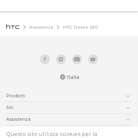
Assistenza
HTC Desire 530‎
Italia
Italiano - Guida alle funzioni principali
Prodotti
Italiano - Manuale utente
English - Quick start guide
Smartphone
Siti
English - User manual
5G
HTC VIVE
Assistenza
Vive
HTC Dev
Assistenza
Informazioni su HTC
Questo sito utilizza cookies per la
Accessori