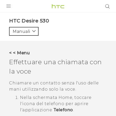
PRODOTTI
HTC Desire 530‎
VIVE
Manuali
G REIGNS
SMARTPHONE
< < Menu
ACCESSORI
Effettuare una chiamata con
VIVERSE
la voce
ASSISTENZA
Chiamare un contatto senza l'uso delle
mani utilizzando solo la voce.
Accessori e dispositivi HTC
Accesso
Nella schermata
Home
, toccare
l'icona del telefono per aprire
l'applicazione
Telefono
.