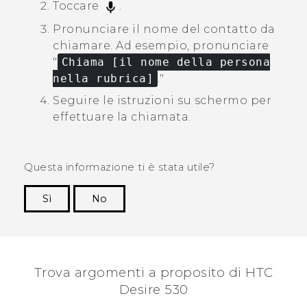
Toccare
.
Pronunciare il nome del contatto da
chiamare.
Ad esempio, pronunciare
"‍
Chiama [il nome della persona
nella rubrica]
."‍
Seguire le istruzioni su schermo per
effettuare la chiamata.
Questa informazione ti è stata utile?
Sì
No
Grazie!
Trova argomenti a proposito di HTC
Desire 530