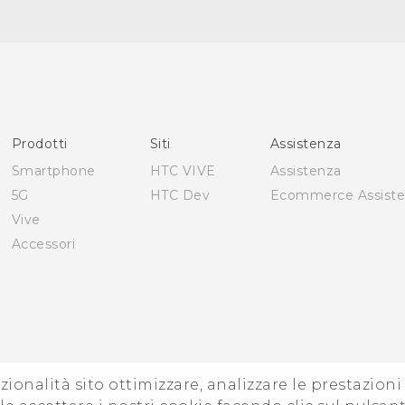
Italiano - Guida alle funzioni principali
Italiano - Manuale utente
English - Quick start guide
English - User manual
Prodotti
Siti
Assistenza
Smartphone
HTC VIVE
Assistenza
5G
HTC Dev
Ecommerce Assist
Vive
Accessori
zionalità sito ottimizzare, analizzare le prestazion