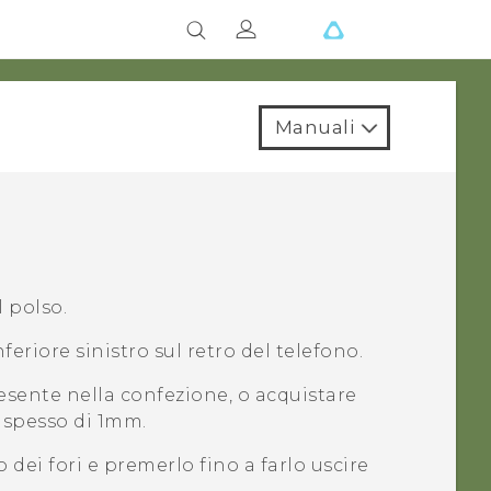
Manuali
l polso.
nferiore sinistro sul retro del telefono.
resente nella confezione, o acquistare
 spesso di 1mm.
o dei fori e premerlo fino a farlo uscire