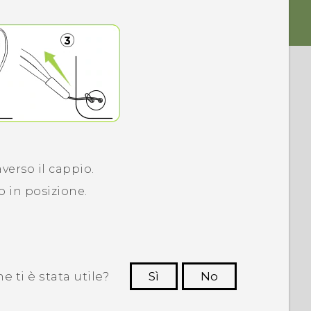
averso il cappio.
lo in posizione.
 ti è stata utile?
Sì
No
Grazie!