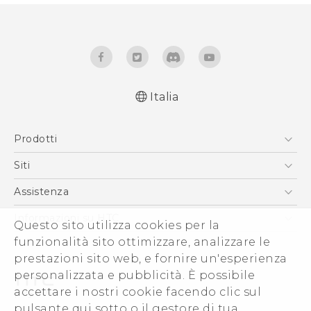
Italia
Italiano - Guida alle funzioni principali
Prodotti
Italiano - Manuale utente
English - Quick start guide
Smartphone
Siti
English - User manual
5G
HTC VIVE
Assistenza
Vive
HTC Dev
Assistenza
Informazioni su HTC
Questo sito utilizza cookies per la
Accessori
Ecommerce Assistenza
funzionalità sito ottimizzare, analizzare le
ESG
prestazioni sito web, e fornire un'esperienza
Uffici Commerciali
personalizzata e pubblicità. È possibile
Investitori (Inglese)
accettare i nostri cookie facendo clic sul
Cookie Preferences
pulsante qui sotto o il gestore di tua