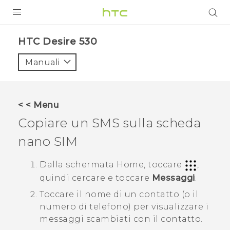
PRODOTTI
HTC Desire 530‎
VIVE
Manuali
G REIGNS
SMARTPHONE
< < Menu
ACCESSORI
Copiare un SMS sulla scheda
VIVERSE
nano SIM
ASSISTENZA
Dalla schermata
Home
, toccare
,
quindi cercare e toccare
Messaggi
.
Accessori e dispositivi HTC
Accesso
Toccare il nome di un contatto (o il
numero di telefono) per visualizzare i
messaggi scambiati con il contatto.