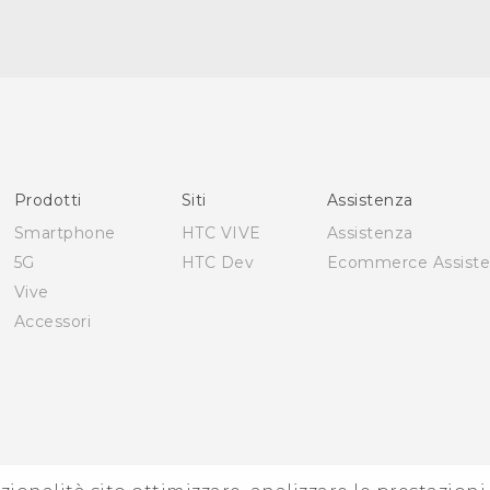
Italiano - Guida alle funzioni principali
Italiano - Manuale utente
English - Quick start guide
English - User manual
Prodotti
Siti
Assistenza
Smartphone
HTC VIVE
Assistenza
5G
HTC Dev
Ecommerce Assist
Vive
Accessori