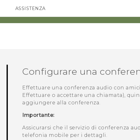
ASSISTENZA
Accessori e dispositivi HTC
SMARTPHONE
ACCESSORI
Configurare una confere
Effettuare una conferenza audio con amici, 
Effettuare o accettare una chiamata), qui
aggiungere alla conferenza.
Importante:
Assicurarsi che il servizio di conferenza aud
telefonia mobile per i dettagli.