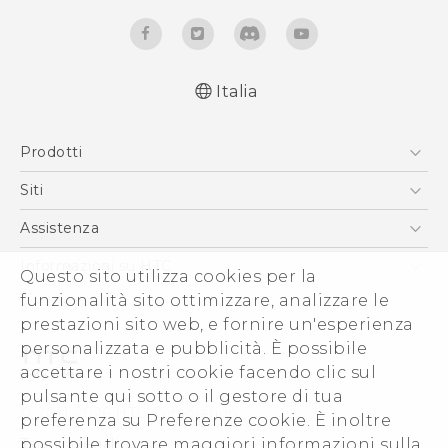
Italia
Italiano - Guida alle funzioni principali
Prodotti
Italiano - Manuale utente
Italiano - Guida sulla sicurezza e sulla
Smartphone
Siti
normativa
5G
HTC VIVE
Assistenza
Quick start guide
Vive
User manual
HTC Dev
Assistenza
Informazioni su HTC
Questo sito utilizza cookies per la
Accessori
Safety and regulatory guide
Ecommerce Assistenza
ESG
funzionalità sito ottimizzare, analizzare le
prestazioni sito web, e fornire un'esperienza
Uffici Commerciali
personalizzata e pubblicità. È possibile
Investitori (Inglese)
accettare i nostri cookie facendo clic sul
Cookie Preferences
pulsante qui sotto o il gestore di tua
© 2011-2026 HTC Corporation
preferenza su Preferenze cookie. È inoltre
Lavora con noi
Termini legali
possibile trovare maggiori informazioni sulla