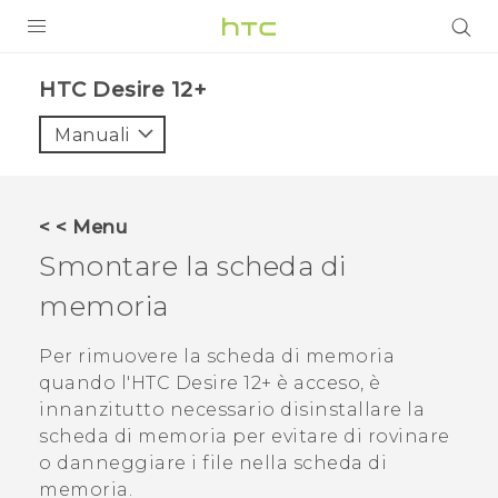
PRODOTTI
HTC Desire 12+‎
VIVE
Manuali
G REIGNS
SMARTPHONE
< < Menu
ACCESSORI
Smontare la scheda di
VIVERSE
memoria
ASSISTENZA
Per rimuovere la scheda di memoria
quando l'
HTC Desire 12+
è acceso, è
Accessori e dispositivi HTC
Accesso
innanzitutto necessario disinstallare la
scheda di memoria per evitare di rovinare
o danneggiare i file nella scheda di
memoria.