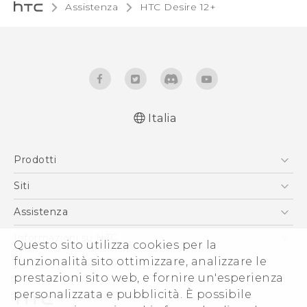
Assistenza
HTC Desire 12+‎
Italia
Italiano - Guida alle funzioni principali
Prodotti
Italiano - Manuale utente
Italiano - Guida sulla sicurezza e sulla
Smartphone
Siti
normativa
5G
HTC VIVE
Assistenza
Quick start guide
Vive
User manual
HTC Dev
Assistenza
Informazioni su HTC
Questo sito utilizza cookies per la
Accessori
Safety and regulatory guide
Ecommerce Assistenza
funzionalità sito ottimizzare, analizzare le
ESG
prestazioni sito web, e fornire un'esperienza
Uffici Commerciali
personalizzata e pubblicità. È possibile
Investitori (Inglese)