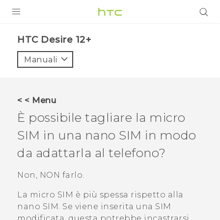
PRODOTTI
HTC Desire 12+‎
VIVE
Manuali
G REIGNS
SMARTPHONE
< < Menu
ACCESSORI
È possibile tagliare la micro
VIVERSE
SIM in una
nano SIM
in modo
da adattarla al telefono?
ASSISTENZA
Accessori e dispositivi HTC
Non, NON farlo.
Accesso
La micro SIM è più spessa rispetto alla
nano SIM
. Se viene inserita una SIM
modificata, questa potrebbe incastrarsi