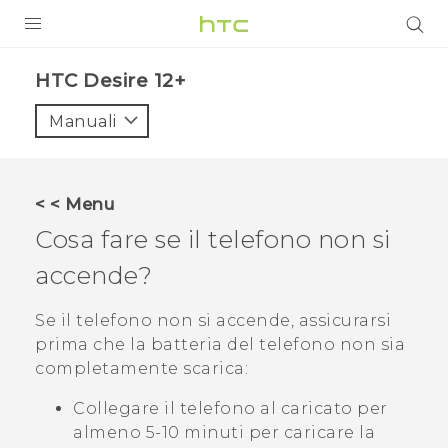
PRODOTTI
HTC Desire 12+‎
VIVE
Manuali
G REIGNS
SMARTPHONE
< < Menu
ACCESSORI
Cosa fare se il telefono non si
VIVERSE
accende?
ASSISTENZA
Se il telefono non si accende, assicurarsi
prima che la batteria del telefono non sia
Accessori e dispositivi HTC
Accesso
completamente scarica:
Collegare il telefono al caricato per
almeno 5-10 minuti per caricare la