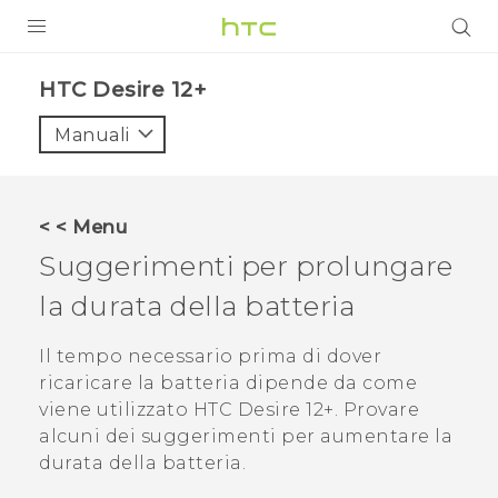
PRODOTTI
HTC Desire 12+‎
VIVE
Manuali
G REIGNS
SMARTPHONE
< < Menu
ACCESSORI
Suggerimenti per prolungare
VIVERSE
la durata della batteria
ASSISTENZA
Il tempo necessario prima di dover
ricaricare la batteria dipende da come
Accessori e dispositivi HTC
Accesso
viene utilizzato
HTC Desire 12+
. Provare
alcuni dei suggerimenti per aumentare la
durata della batteria.