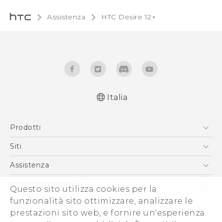
Assistenza
HTC Desire 12+‎
Italia
Italiano - Guida alle funzioni principali
Prodotti
Italiano - Manuale utente
Italiano - Guida sulla sicurezza e sulla
Smartphone
Siti
normativa
5G
HTC VIVE
Assistenza
Quick start guide
Vive
User manual
HTC Dev
Assistenza
Informazioni su HTC
Questo sito utilizza cookies per la
Accessori
Safety and regulatory guide
Ecommerce Assistenza
funzionalità sito ottimizzare, analizzare le
ESG
prestazioni sito web, e fornire un'esperienza
Uffici Commerciali