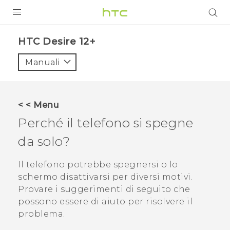
PRODOTTI
HTC Desire 12+‎
VIVE
Manuali
G REIGNS
SMARTPHONE
< < Menu
ACCESSORI
Perché il telefono si spegne
VIVERSE
da solo?
ASSISTENZA
Il telefono potrebbe spegnersi o lo
schermo disattivarsi per diversi motivi.
Accessori e dispositivi HTC
Accesso
Provare i suggerimenti di seguito che
possono essere di aiuto per risolvere il
problema.