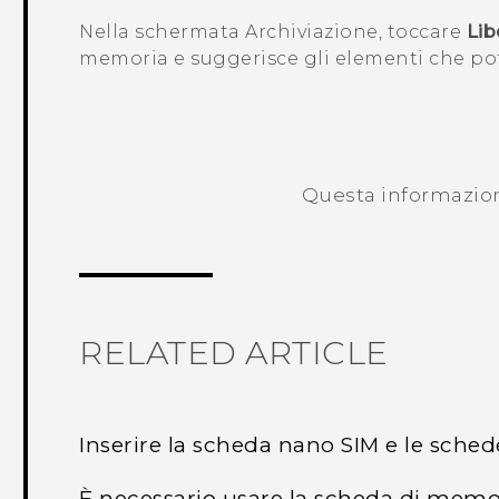
Nella schermata
Archiviazione
, toccare
Lib
memoria e suggerisce gli elementi che pot
Questa informazione
RELATED ARTICLE
Inserire la scheda nano SIM e le sche
È necessario usare la scheda di mem