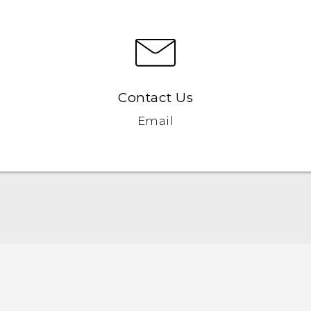
Contact Us
Email
Italiano - Guida alle funzioni principali
Italiano - Manuale utente
Italiano - Guida sulla sicurezza e sulla normativa
Quick start guide