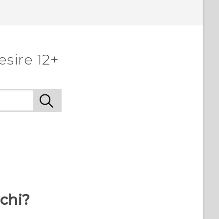
sire 12+
rchi?