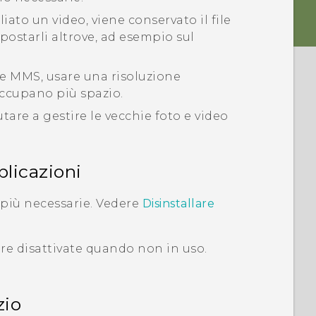
iato un video, viene conservato il file
 spostarli altrove, ad esempio sul
te MMS, usare una risoluzione
 occupano più spazio.
tare a gestire le vecchie foto e video
plicazioni
 più necessarie. Vedere
Disinstallare
re disattivate quando non in uso.
zio