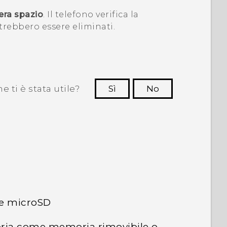
era spazio
. Il telefono verifica la
rebbero essere eliminati.
 ti è stata utile?
Sì
No
Grazie!
de microSD
oria come memoria rimovibile o