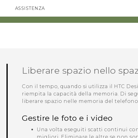
ASSISTENZA
Accessori e dispositivi HTC
SMARTPHONE
ACCESSORI
Liberare spazio nello sp
Con il tempo, quando si utilizza il
HTC Desi
riempita la capacità della memoria. Di se
liberare spazio nelle memoria del telefono
Gestire le foto e i video
Una volta eseguiti scatti continui co
migliori. Eliminare le altre se non so