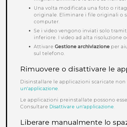
Una volta modificata una foto o ritagl
originale. Eliminare i file originali o
computer.
Se i video vengono inviati solo trami
inferiore. I video ad alta risoluzione
Attivare
Gestione archiviazione
per aiu
sul telefono.
Rimuovere o disattivare le ap
Disinstallare le applicazioni scaricate non
un'applicazione
.
Le applicazioni preinstallate possono esse
Consultare
Disattivare un'applicazione
.
Liberare manualmente lo spa