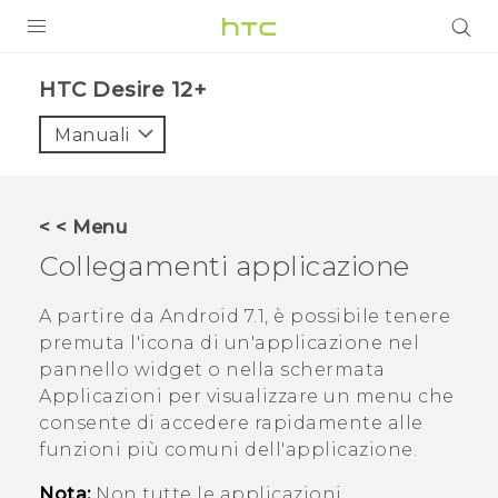
PRODOTTI
HTC Desire 12+‎
VIVE
Manuali
G REIGNS
SMARTPHONE
< < Menu
ACCESSORI
Collegamenti applicazione
VIVERSE
A partire da
Android
7.1, è possibile tenere
premuta l'icona di un'applicazione nel
ASSISTENZA
pannello widget o nella schermata
Accessori e dispositivi HTC
Applicazioni per visualizzare un menu che
Accesso
consente di accedere rapidamente alle
funzioni più comuni dell'applicazione.
Nota:
Non tutte le applicazioni