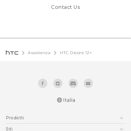
Contact Us
Assistenza
HTC Desire 12+‎
Italia
Italiano - Guida alle funzioni principali
Prodotti
Italiano - Manuale utente
Italiano - Guida sulla sicurezza e sulla
Smartphone
Siti