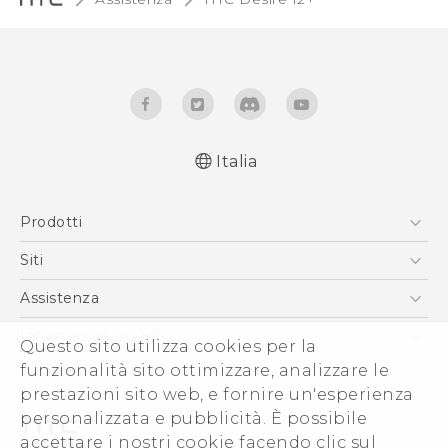
Italia
Italiano - Guida alle funzioni principali
Prodotti
Italiano - Manuale utente
Italiano - Guida sulla sicurezza e sulla
Smartphone
Siti
normativa
5G
HTC VIVE
Assistenza
Quick start guide
Vive
User manual
HTC Dev
Assistenza
Informazioni su HTC
Questo sito utilizza cookies per la
Accessori
Safety and regulatory guide
Ecommerce Assistenza
funzionalità sito ottimizzare, analizzare le
ESG
prestazioni sito web, e fornire un'esperienza
Uffici Commerciali
personalizzata e pubblicità. È possibile
Investitori (Inglese)
accettare i nostri cookie facendo clic sul