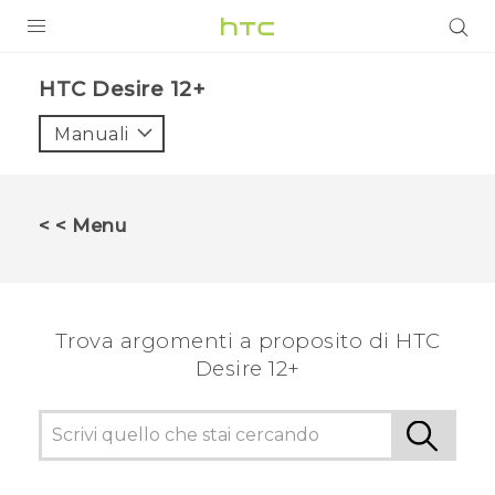
PRODOTTI
HTC Desire 12+‎
VIVE
Manuali
G REIGNS
SMARTPHONE
< < Menu
ACCESSORI
VIVERSE
Trova argomenti a proposito di HTC
ASSISTENZA
Desire 12+
Accessori e dispositivi HTC
Accesso