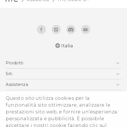
Italia
Italiano - Guida alle funzioni principali
Prodotti
Italiano - Manuale utente
Italiano - Guida sulla sicurezza e sulla
Smartphone
Siti
normativa
5G
HTC VIVE
Assistenza
Quick start guide
Vive
User manual
HTC Dev
Assistenza
Informazioni su HTC
Questo sito utilizza cookies per la
Accessori
Safety and regulatory guide
Ecommerce Assistenza
funzionalità sito ottimizzare, analizzare le
ESG
prestazioni sito web, e fornire un'esperienza
Uffici Commerciali
personalizzata e pubblicità. È possibile
Investitori (Inglese)
accettare i nostri cookie facendo clic sul