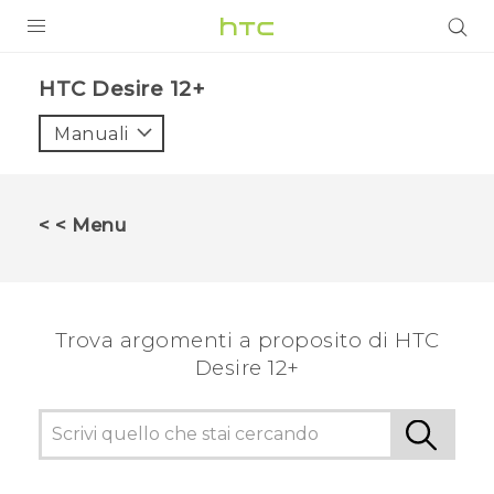
PRODOTTI
HTC Desire 12+‎
VIVE
Manuali
G REIGNS
SMARTPHONE
< < Menu
ACCESSORI
VIVERSE
Trova argomenti a proposito di HTC
ASSISTENZA
Desire 12+
Accessori e dispositivi HTC
Accesso