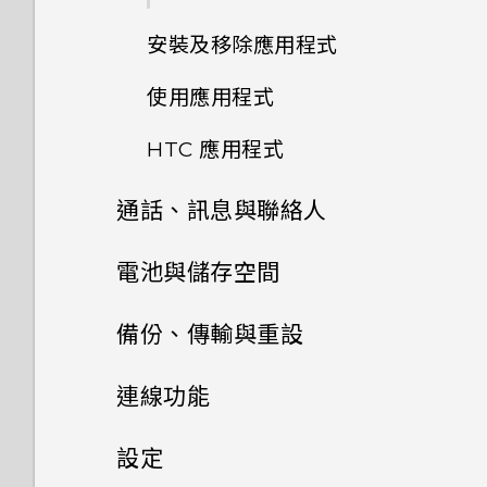
和大小？
拍攝高動態縮時攝影影片
程式？
如何使用硬體按鍵重新啟動手
變更握壓手機時的執行動作
能否使用 Wi-Fi 直連 與其他手
如何在郵件應用程式內登入我的
PIN 碼或圖形該怎麼辦？
間有何不同？
結束或關閉應用程式最好的方式
新增社交網路、電子郵件帳號等
機？
相片看起來模糊不清嗎？以下有
安裝及移除應用程式
機分享媒體檔？
Microsoft 電子郵件帳號？
拍攝影片
Motion Launch 手勢啟動
為何？
如何將喜愛的歌曲或音樂設為鈴
一些拍照秘訣
如何關閉使用 TouchPal 鍵盤
啟用進階模式
手機遺失或遭竊時該怎麼辦？
聲？
設定臉孔辨識解鎖
使用應用程式
輸入時的震動？
如果手機不斷重新啟動或無法開
為何手機上的應用程式會當機並
自拍
從 Google Play 商店取得應用
選取、複製及貼上文字
如何查看手機內建的記憶體容量
機進入主畫面，該怎麼辦？
強制關閉？
開啟或關閉 Edge Sense
程式
何謂智慧鎖及如何使用？
及使用量？
HTC 應用程式
能否分別調整鈴聲和通知音效的
選擇要連線到 4G LTE 網路的
為何通話期間聽不到來電及訊息
存取應用程式
用散景模式自拍
擷取手機畫面
音量？
Nano SIM 卡
通知？
手機無法充電時該怎麼做？
如何知道我是否在手機上安裝了
使用 Edge Sense 拍照
從網路下載應用程式
為何重新開啟或開啟手機時出現
如何重新啟動手機以進入安全模
通話、訊息與聯絡人
Boost+
排列應用程式
惡意的第三方應用程式？
要求我輸入密碼以解密手機？
快速調整相片曝光
式？
錄製手機螢幕畫面
如何關閉擷取畫面時的快門聲？
使用雙網路管理員管理 Nano
有未讀取的通知時，不斷重複發
為何電池電力消耗如此快速？
Edge Sense 語音輸入
解除安裝應用程式
手機通話功能
SIM 卡
電池與儲存空間
HTC BlinkFeed
出聲音和震動。要如何停止？
應用程式捷徑
如何設定預設的簡訊應用程式？
移除螢幕鎖時出現裝置保護功能
如何拍出更棒相片的小提示
如何從通知面板中移除顯示特定
輸入文字
為何播放 YouTube 影片時無
Doze 模式如何節省電池電力？
將停止運作的訊息，裝置保護是
指派其他的語音助理應用程式至
簡訊與多媒體簡訊
應用程式正在背景中執行的通
電池
法使用子母畫面？
使用智慧搜尋撥號
指紋辨識器
氣象
備份、傳輸與重設
為何無法自訂快速設定面板中的
多工作業
如何在 HTC 訊息應用程式內以
什麼意思？
Edge Sense
使用HDR 強化
知？
如何加快輸入速度？
項目？
聯絡人
為何省電模式和極致省電模式都
粗體顯示未讀取的訊息？
儲存空間
傳送簡訊 (SMS)
撥打分機號碼
備份與重設
延長電池使用時間的提示
按鍵列
時鐘
連線功能
變成灰色停用狀態？
控制應用程式權限
為何我的手機無法使用臉部辨識
調整握壓力道等級
如何查看手機最新的軟體更新？
中文輸入
如何調整 HTC 訊息中的字型大
解除鎖定？
聯絡人清單
如何在訊息內加入簽名？
傳輸
儲存空間類型
快速撥號
使用省電功能
網際網路連線
重設 HTC U11 EYEs (硬體重設)
錄音機
Android 中的應用程式待機如
小？
設定
設定預設應用程式
在應用程式中握壓以執行動作
更新手機軟體前該做哪些準備？
取得協助與疑難排解
何節省電池電力？
為何我的手機無法使用指紋喚醒