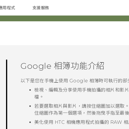
應用程式
支援服務
G REIGNS
配件
Google 相簿
功能介紹
以下是您在手機上使用
Google 相簿
時可執行的部
檢視、編輯及分享使用手機拍攝的相片和影
檔。
若要選取相片與影片，請按住縮圖加以選取
住縮圖作為第一個選項，然後拖曳手指至最
美化使用 HTC
相機
應用程式拍攝的 RAW 