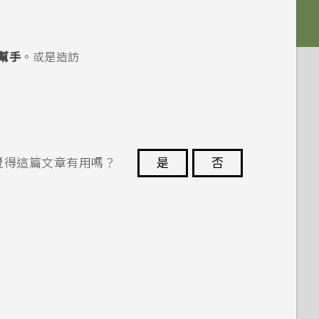
幫手
。或是造訪
覺得這篇文章有用嗎？
是
否
謝謝您！