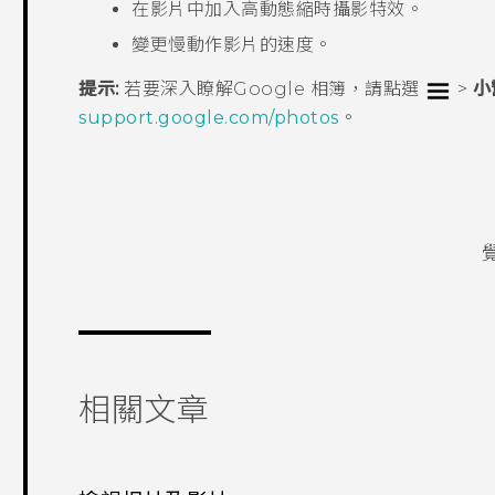
在影片中加入
高動態縮時攝影
特效。
變更慢動作影片的速度。
提示:
若要深入瞭解
Google 相簿
，請點選
>
小
support.google.com/photos
。
相關文章