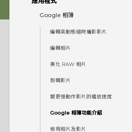
應用程式
舊款的 HTC USB Type-C 耳機
手機裝入車用套件或自拍棒時常
傳輸線嗎？能否使用第三方的傳
儲存空間
Edge Sense
手機能在找不到 Wi-Fi 或訊號
時會出現雜音？
音效偏好設定
會觸發 Edge Sense，該怎麼
HTC Sense 主畫面
輸線？
卡片固定座
進階相機功能
啟動列
Edge Sense
太弱時自動切換至行動網路嗎？
變更主畫面
Google 相簿
HTC 相機
做？
應用程式
更新
如何將檔案與資料夾複製或移到
為何無法在 HTC 手機上使用我
新增應用程式、快速設定和聯絡
休眠模式
可以透過 micro USB 轉 USB
變更來電鈴聲
Nano SIM 卡
記憶卡？
分類小工具面板和啟動列上的應
Pro 手動模式使用提示
側框啟動
如何將手機的網際網路連線分享
設定主畫面桌布
自己的數位式 3.5mm 耳機轉
人
選擇拍攝模式
編輯高動態縮時攝影影片
備份與傳輸
為何 Edge Sense 握壓手勢在
Type-C 轉接器以使用現有的
為何說出「OK Google」無法
用程式
給其他裝置使用？
軟體與應用程式更新
接器？
螢幕關閉下無法運作？
USB 傳輸線嗎？
鎖定螢幕
啟動 Google 個人助理？
設定您專屬 HTC USonic 耳機
SD 卡
如何檢視 USB 隨身碟內的檔案
選擇場景
豐富的音效
相機
變更預設字型大小
調整側框啟動位置
拍攝相片
編輯相片
如何備份相片及影片？
與資料夾？
新增主畫面小工具
要如何得知我的手機能否在其他
安裝軟體更新
Motion Launch 手勢啟動沒
為何 Edge Sense 握壓手勢在
USB Type-C 接頭與舊手機上
動作手勢
我經常因為誤觸最近使用的應用
變更通知音效
使用保護殼
通話與 SIM 卡
國家的本國網路內使用？
手動調整相機設定
有作用。我該怎麼做？
螢幕擷取工具
能否讓相機停留在待機模式以節
透過臉孔辨識解鎖即可以握壓方
設定相片品質和大小
手機面朝下時無法運作？
美化 RAW 相片
的 micro USB 接頭有何不
如何在手機與電腦之間複製檔
程式或 返回鍵而退出正在玩的
我將記憶卡格式化以作為內部儲
新增主畫面捷徑
安裝應用程式更新
省電力？要如何設定？
式解鎖手機
同？
案？
遊戲。如何避免此狀況？
觸控手勢
系統效能
設定預設音量
存空間使用時，卻出現該記憶卡
為電池充電
我透過藍牙傳送了一些檔案到電
如何在未通話時讓電話撥號列出
拍攝 RAW 相片
如何在 HTC U11 EYEs 上播放
完全個人專屬
拍攝連續的相片
如何找出手機的 IMEI/MEID 和
剪輯影片
速度太慢的訊息。為什麼？
移動主畫面項目
腦。檔案存到哪裡去了？
我的聯絡人及其個人檔案圖片而
完整 18:9 長寬比的 YouTube
從 Google Play 商店安裝應用
為何拍攝的人像照在電腦上會以
開啟側框啟動
序號？
螢幕關閉一段時間後，為何我無
安全性
我之前曾使用 HTC 備份。為何
何謂螢幕固定功能？如何固定應
認識手機設定
手機出狀況時該如何取得協助？
不是通話記錄？
防水和防塵
影片？
程式更新
相機應用程式如何拍攝 RAW 相
橫向顯示？
Android 7 Nougat
法接收郵件與即時訊息通知？網
拍攝全景自拍
手機現在未內建 HTC 備份？
變更慢動作影片的播放速度
用程式？
我的手機是全新的，但可用儲存
移除主畫面項目
如何在電信業者的網路中新增存
片？
路電台廣播也停止了。
Edge Sense 是什麼？
為何手機會對我說話？如何關閉
如何在重設手機後通過
空間卻比總容量少。為什麼？
重新啟動 HTC U11 EYEs (軟體
為何手機反應緩慢且靜止不動？
取點？
我能將 Micro SIM 卡剪小為
切換手機開關
我認為麥克風壞了。該怎麼做？
為何無法邊錄影邊拍照？
此功能？
拍攝超廣角全景自拍照
如何讓 HTC Sync Manager
Google 相簿功能介紹
Google Play Protect 有何作
Google 登入畫面？
重設)
Nano SIM 卡以裝入手機內
慢動作錄影
手機無法開機時該怎麼做？
設定 Edge Sense
辨識出我的手機？
用？如何查看功能是否啟用？
使用 MicroSD 記憶卡作為可移
嗎？
為何手機會自動關機？
初次設定手機
能否變更手機上系統的字型樣式
為何我的手機會自動停止錄影？
如何啟用或停用裝置管理員應用
拍攝全景相片
檢視相片及影片
忘記了手機的螢幕鎖定密碼、
除式儲存裝置和使用內部儲存空
通知