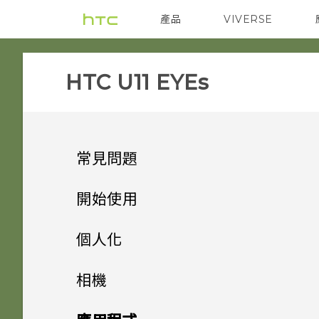
產品
VIVERSE
VIVE
智能手機
HTC U11 EYEs‎
常見問題
電源與充電
開始使用
設定與其他
手機上的各種便利功能
我的手機是否向下相容於不支援
個人化
Qualcomm Quick Charge
音效與顯示
打開包裝與設定
為何有時握壓手機後應用程式內
3.0 的充電配件？
主畫面配置與字型
相機有哪些特殊功能
相機
動作沒有反應？
無線與網路
熟悉新手機的功能
為何在 HTC U11 EYEs 上使用
小工具與捷徑
只能使用隨附的 USB Type-C
HTC U11 EYEs 概觀
方便單手操作
拍照和錄影
新增或移除小工具面板