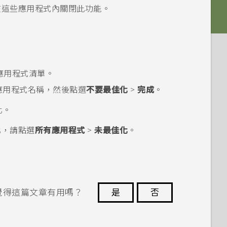
在這些應用程式內關閉此功能。
應用程式清單。
應用程式名稱，然後點選
不要最佳化
>
完成
。
化。
化，請點選
所有應用程式
>
未最佳化
。
覺得這篇文章有用嗎？
是
否
謝謝您！