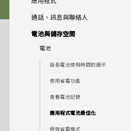
應用程式
舊款的 HTC USB Type-C 耳機
手機裝入車用套件或自拍棒時常
傳輸線嗎？能否使用第三方的傳
儲存空間
Edge Sense
手機能在找不到 Wi-Fi 或訊號
時會出現雜音？
音效偏好設定
會觸發 Edge Sense，該怎麼
HTC Sense 主畫面
輸線？
卡片固定座
進階相機功能
啟動列
Edge Sense
太弱時自動切換至行動網路嗎？
變更主畫面
Google 相簿
HTC 相機
通話、訊息與聯絡人
做？
應用程式
更新
如何將檔案與資料夾複製或移到
為何無法在 HTC 手機上使用我
新增應用程式、快速設定和聯絡
休眠模式
可以透過 micro USB 轉 USB
變更來電鈴聲
Nano SIM 卡
記憶卡？
分類小工具面板和啟動列上的應
安裝及移除應用程式
Pro 手動模式使用提示
側框啟動
如何將手機的網際網路連線分享
設定主畫面桌布
自己的數位式 3.5mm 耳機轉
人
選擇拍攝模式
手機通話功能
編輯高動態縮時攝影影片
備份與傳輸
為何 Edge Sense 握壓手勢在
電池與儲存空間
Type-C 轉接器以使用現有的
為何說出「OK Google」無法
用程式
給其他裝置使用？
軟體與應用程式更新
接器？
螢幕關閉下無法運作？
USB 傳輸線嗎？
鎖定螢幕
啟動 Google 個人助理？
設定您專屬 HTC USonic 耳機
使用應用程式
SD 卡
如何檢視 USB 隨身碟內的檔案
選擇場景
簡訊與多媒體簡訊
從 Google Play 商店取得應用
豐富的音效
相機
變更預設字型大小
調整側框啟動位置
拍攝相片
編輯相片
電池
使用智慧搜尋撥號
如何備份相片及影片？
與資料夾？
新增主畫面小工具
程式
要如何得知我的手機能否在其他
安裝軟體更新
Motion Launch 手勢啟動沒
為何 Edge Sense 握壓手勢在
HTC 應用程式
USB Type-C 接頭與舊手機上
動作手勢
我經常因為誤觸最近使用的應用
變更通知音效
聯絡人
存取應用程式
使用保護殼
通話與 SIM 卡
國家的本國網路內使用？
手動調整相機設定
有作用。我該怎麼做？
螢幕擷取工具
傳送簡訊 (SMS)
能否讓相機停留在待機模式以節
透過臉孔辨識解鎖即可以握壓方
設定相片品質和大小
手機面朝下時無法運作？
美化 RAW 相片
的 micro USB 接頭有何不
撥打分機號碼
延長電池使用時間的提示
如何在手機與電腦之間複製檔
程式或 返回鍵而退出正在玩的
我將記憶卡格式化以作為內部儲
新增主畫面捷徑
從網路下載應用程式
安裝應用程式更新
省電力？要如何設定？
式解鎖手機
同？
案？
遊戲。如何避免此狀況？
Boost+
觸控手勢
系統效能
設定預設音量
存空間使用時，卻出現該記憶卡
排列應用程式
為電池充電
聯絡人清單
我透過藍牙傳送了一些檔案到電
如何在未通話時讓電話撥號列出
拍攝 RAW 相片
如何在 HTC U11 EYEs 上播放
完全個人專屬
如何在訊息內加入簽名？
拍攝連續的相片
如何找出手機的 IMEI/MEID 和
剪輯影片
快速撥號
使用省電功能
速度太慢的訊息。為什麼？
移動主畫面項目
腦。檔案存到哪裡去了？
我的聯絡人及其個人檔案圖片而
完整 18:9 長寬比的 YouTube
解除安裝應用程式
從 Google Play 商店安裝應用
為何拍攝的人像照在電腦上會以
開啟側框啟動
序號？
螢幕關閉一段時間後，為何我無
安全性
我之前曾使用 HTC 備份。為何
何謂螢幕固定功能？如何固定應
HTC BlinkFeed
認識手機設定
手機出狀況時該如何取得協助？
不是通話記錄？
應用程式捷徑
防水和防塵
影片？
新增新的聯絡人
程式更新
相機應用程式如何拍攝 RAW 相
橫向顯示？
Android 7 Nougat
複製簡訊到 Nano SIM 卡
法接收郵件與即時訊息通知？網
拍攝全景自拍
手機現在未內建 HTC 備份？
變更慢動作影片的播放速度
用程式？
撥打訊息、電子郵件或日曆活動
查看電池記錄
我的手機是全新的，但可用儲存
移除主畫面項目
如何在電信業者的網路中新增存
片？
路電台廣播也停止了。
Edge Sense 是什麼？
為何手機會對我說話？如何關閉
中的電話號碼
如何在重設手機後通過
空間卻比總容量少。為什麼？
氣象
重新啟動 HTC U11 EYEs (軟體
為何手機反應緩慢且靜止不動？
取點？
我能將 Micro SIM 卡剪小為
多工作業
切換手機開關
我認為麥克風壞了。該怎麼做？
編輯聯絡人的資訊
為何無法邊錄影邊拍照？
此功能？
刪除訊息和對話
拍攝超廣角全景自拍照
如何讓 HTC Sync Manager
Google 相簿功能介紹
Google Play Protect 有何作
Google 登入畫面？
應用程式電池最佳化
重設)
Nano SIM 卡以裝入手機內
慢動作錄影
手機無法開機時該怎麼做？
設定 Edge Sense
辨識出我的手機？
用？如何查看功能是否啟用？
通話記錄
使用 MicroSD 記憶卡作為可移
時鐘
嗎？
為何手機會自動關機？
控制應用程式權限
初次設定手機
能否變更手機上系統的字型樣式
私密聯絡人
為何我的手機會自動停止錄影？
如何啟用或停用裝置管理員應用
傳送多媒體訊息 (MMS)
拍攝全景相片
檢視相片及影片
忘記了手機的螢幕鎖定密碼、
除式儲存裝置和使用內部儲存空
極致省電模式
通知