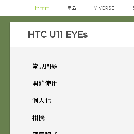
產品
VIVERSE
VIVE
智能手機
HTC U11 EYEs‎
常見問題
電源與充電
開始使用
設定與其他
手機上的各種便利功能
我的手機是否向下相容於不支援
個人化
Qualcomm Quick Charge
音效與顯示
打開包裝與設定
為何有時握壓手機後應用程式內
3.0 的充電配件？
主畫面配置與字型
相機有哪些特殊功能
相機
動作沒有反應？
無線與網路
熟悉新手機的功能
為何在 HTC U11 EYEs 上使用
小工具與捷徑
只能使用隨附的 USB Type-C
HTC U11 EYEs 概觀
方便單手操作
拍照和錄影
新增或移除小工具面板