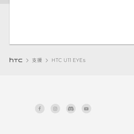
變更顯示語言
使用應用程式時不斷出現要求授
予權限的提示。為什麼？
設定螢幕關閉時間
螢幕亮度
支援
HTC U11 EYEs‎