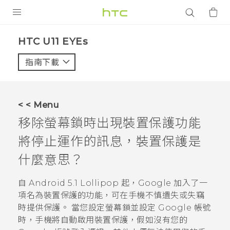
產品
HTC U11 EYEs‎
VIVE
指南下載
智能手機
G REIGNS
< < Menu
配件
移除螢幕鎖時出現裝置保護功能
VIVERSE
將停止運作的訊息，裝置保護是
什麼意思？
應用程式
自
Android
5.1 Lollipop 起，
Google
加入了一
支援服務
項名為裝置保護的功能，可在手機不慎遺失或失竊
登入
時提供保護。 當您設定螢幕鎖並設定
Google
帳號
時，手機將自動啟用裝置保護，假如沒有您的