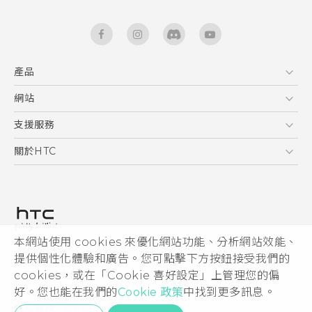
產品
5G
網站
快速入門手冊
智能手機
使用手冊
HTC Dev
支援服務
區塊鍊手機
HTC Research
服務中心
關於HTC
配件
產品有限保固說明
ESG
VIVE
公告欄
投資人
私隱政策
產品安全
本網站使用 cookies 來優化網站功能、分析網站效能、
© 2011-2026 HTC Corporation
提供個性化體驗和廣告。您可點擊下方按鈕接受我們的
加入HTC
cookies，或在「Cookie 喜好設定」上管理您的偏
HTC 法律文件
Security and Privacy Whitepaper
好。您也能在我們的
Cookie 政策
中找到更多訊息。
隱私聯絡:
Global-Privacy@htc.com