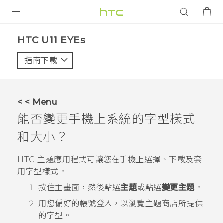
產品
HTC U11 EYEs‎
VIVE
指南下載
智能手機
G REIGNS
< < Menu
配件
能否變更手機上系統的字型樣式
VIVERSE
和大小？
應用程式
HTC
主題
應用程式可讓您在手機上選擇、下載及套
用字型樣式。
支援服務
按住主畫面，然後點選
主題
或點選
變更主題
。
登入
用您偏好的帳號登入，以瀏覽
主題
商店所提供
的字型。