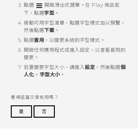
點選
開啟滑出式選單。在
Play 商店
底
下，點選
字型
。
捲動可用字型清單，點選字型樣式加以預覽，
然後點選
下載
。
點選
套用
，以變更系統的字型樣式。
開啟任何應用程式或進入
設定
，以查看套用的
變更。
若要變更字型大小，請進入
設定
，然後點選
個
人化
>
字型大小
。
覺得這篇文章有用嗎？
是
否
謝謝您！