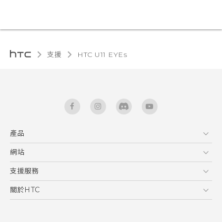
支援
HTC U11 EYEs‎
產品
5G
網站
快速入門手冊
智能手機
使用手冊
HTC Dev
支援服務
區塊鍊手機
HTC Research
服務中心
關於HTC
配件
產品有限保固說明
ESG
VIVE
公告欄
投資人