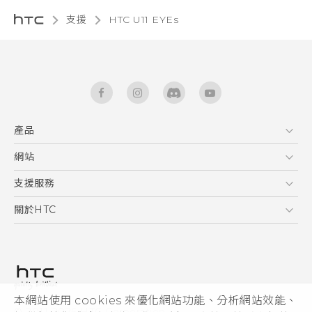
支援
HTC U11 EYEs‎
產品
5G
網站
快速入門手冊
智能手機
使用手冊
HTC Dev
支援服務
區塊鍊手機
HTC Research
服務中心
關於HTC
配件
產品有限保固說明
ESG
VIVE
公告欄
投資人
私隱政策
產品安全
本網站使用 cookies 來優化網站功能、分析網站效能、