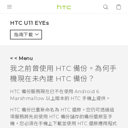
產品
HTC U11 EYEs‎
VIVE
指南下載
智能手機
G REIGNS
< < Menu
配件
我之前曾使用
HTC 備份
。為何手
VIVERSE
機現在未內建
HTC 備份
？
應用程式
HTC 備份
服務現在已不在使用
Android
6
Marshmallow 以上版本的 HTC 手機上提供。
支援服務
HTC 備份
已重新命名為
HTC 還原
。您仍可透過這
登入
項服務將先前使用
HTC 備份
儲存的備份還原至手
機。您必須在手機上下載並使用
HTC 還原
應用程式