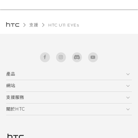
支援
HTC U11 EYEs‎
產品
5G
網站
快速入門手冊
智能手機
使用手冊
HTC Dev
支援服務
區塊鍊手機
HTC Research
服務中心
關於HTC
配件
產品有限保固說明
ESG
VIVE
公告欄
投資人