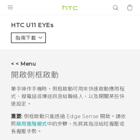
產品
HTC U11 EYEs‎
VIVE
指南下載
智能手機
G REIGNS
< < Menu
配件
開啟
側框啟動
VIVERSE
單手操作手機時，
側框啟動
可用來快速啟動應用程
式、撥電話或傳送訊息給聯絡人，以及開關某些快
應用程式
速設定。
支援服務
重要:
側框啟動
只能透過
Edge Sense
開啟。請依
照
啟用進階模式
中的步驟，先將其指派給短握壓或
登入
長握壓手勢。