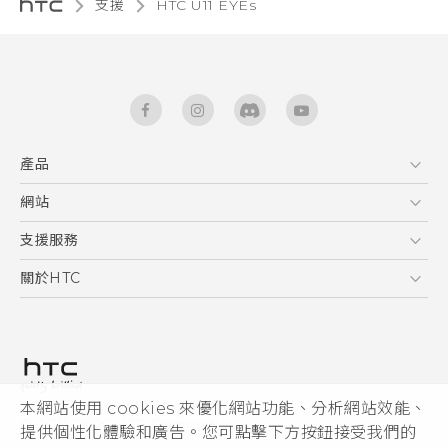
支援
HTC U11 EYEs‎
產品
5G
網站
快速入門手冊
智能手機
使用手冊
HTC Dev
支援服務
區塊鍊手機
HTC Research
服務中心
關於HTC
配件
產品有限保固說明
ESG
VIVE
公告欄
投資人
私隱政策
產品安全
本網站使用 cookies 來優化網站功能、分析網站效能、
© 2011-2026 HTC Corporation
提供個性化體驗和廣告。您可點擊下方按鈕接受我們的
加入HTC