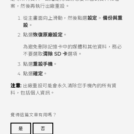
案，然後再執行出廠重設。
從
主畫面
向上滑動，然後點選
設定
>
備份與重
設
。
點選
恢復原廠設定
。
為避免刪除記憶卡中的媒體和其他資料，務必
不要選取
清除 SD 卡
選項。
點選
重設手機
。
點選
確定
。
注意:
出廠重設可能會永久清除您手機內的所有資
料，包括個人資訊。
覺得這篇文章有用嗎？
是
否