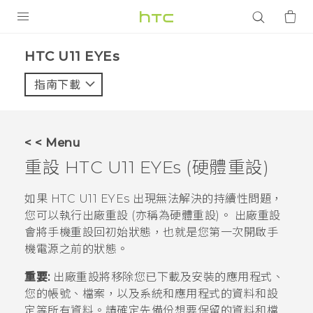
產品
HTC U11 EYEs‎
VIVE
指南下載
智能手機
G REIGNS
< < Menu
配件
重設
HTC U11 EYEs
(硬體重設)
VIVERSE
如果
HTC U11 EYEs
出現無法解決的持續性問題，
您可以執行出廠重設 (亦稱為硬體重設)。 出廠重設
應用程式
會將手機重設回初始狀態，也就是您第一次開啟手
機電源之前的狀態。
支援服務
重要:
出廠重設將移除您已下載及安裝的應用程式、
登入
您的帳號、檔案，以及系統和應用程式的資料和設
定等所有資料。請確定先備份想要保留的資料和檔