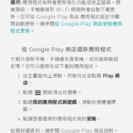
提示:
應用程式有時會更新強化功能或修正錯誤。根
據預設，手機連線到
Wi-Fi
網路時會自動下載更
新。您可從
Google Play 商店
應用程式設定中關
閉自動更新。請參閱
從 Google Play 商店安裝應用
程式更新
。
從
Google Play 商店
還原應用程式
才剛升級新手機、手機遺失買新機，或恢復原廠設
定嗎？您可以還原先前下載的應用程式。
從
主畫面
向上滑動，然後找出並點選
Play 商
店
。
點選
開啟滑出式選單。
點選
我的應用程式與遊戲
，滑動到
媒體櫃
標
籤。
點選想要還原的應用程式旁的
安裝
。
如需詳細資訊，請參閱
Google Play 商店
說明。