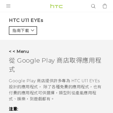
產品
HTC U11 EYEs‎
VIVE
指南下載
智能手機
G REIGNS
< < Menu
配件
從
Google Play 商店
取得應用程
VIVERSE
式
應用程式
Google Play 商店
提供許多專為
HTC U11 EYEs
設計的應用程式， 除了各種免費的應用程式，也有
支援服務
付費的應用程式可供選擇，類型則從產能應用程
式、娛樂，到遊戲都有。
登入
注意: