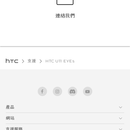
連絡我們
支援
HTC U11 EYEs‎
產品
5G
網站
快速入門手冊
智能手機
使用手冊
HTC Dev
支援服務