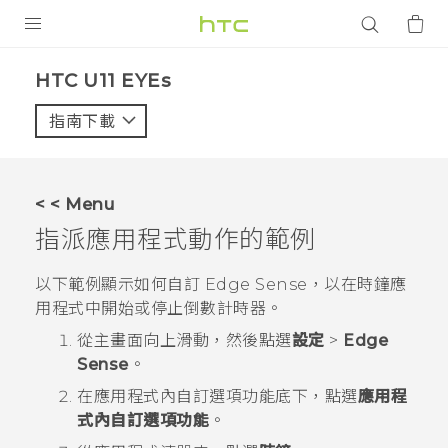
產品
HTC U11 EYEs‎
VIVE
指南下載
智能手機
G REIGNS
< < Menu
配件
指派應用程式動作的範例
VIVERSE
以下範例顯示如何自訂
Edge Sense
，以在
時鐘
應
用程式中開始或停止倒數計時器。
應用程式
從
主畫面
向上滑動，然後點選
設定
>
Edge
支援服務
Sense
。
在
應用程式內自訂選項功能
底下，點選
應用程
登入
式內自訂選項功能
。