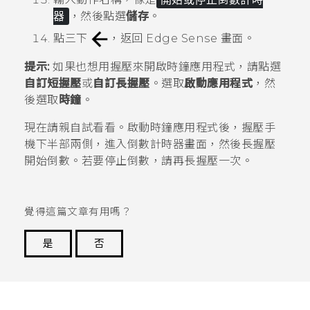
器
，然後點選
儲存
。
點三下
，返回
Edge Sense
畫面。
提示:
如果也想用握壓來開啟
時鐘
應用程式，請點選
自訂短握壓
或
自訂長握壓
。選取
啟動應用程式
，然
後選取
時鐘
。
現在請親自試看看。啟動
時鐘
應用程式後，握壓手
機下半部兩側，進入倒數計時器畫面，然後長握壓
開始倒數。若要停止倒數，請再長握壓一次。
覺得這篇文章有用嗎？
是
否
謝謝您！