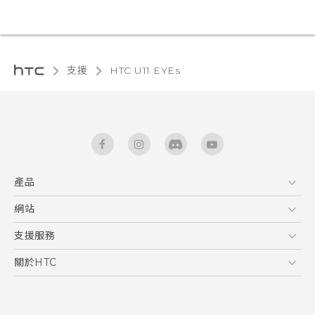
支援
HTC U11 EYEs‎
產品
5G
網站
快速入門手冊
智能手機
使用手冊
HTC Dev
支援服務
區塊鍊手機
HTC Research
服務中心
關於HTC
配件
產品有限保固說明
ESG
VIVE
公告欄
投資人