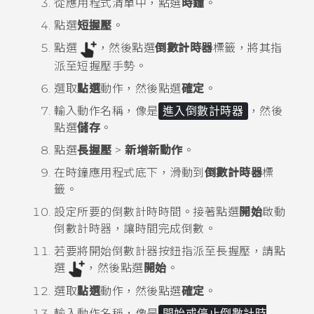
從應用程式清單中，點選
時鐘
。
點選
短握壓
。
點選
，然後點選
倒數計時器
標籤，將其指
派至短握壓手勢。
選取
點選
動作，然後點選
確定
。
輸入動作名稱，像是
進入倒數計時器
，然後
點選
儲存
。
點選
長握壓
>
新增新動作
。
在
時鐘
應用程式底下，滑動到
倒數計時器
標
籤。
設定所要的倒數計時時間。接著點選
開始
啟動
倒數計時器，讓時間完成倒數。
若要將開始倒數計器按鈕指派至長握壓，請點
選
，然後點選
開始
。
選取
點選
動作，然後點選
確定
。
輸入動作名稱，像是
開始或停止倒數計時