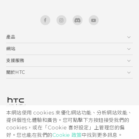
產品
5G
網站
快速入門手冊
智能手機
使用手冊
HTC Dev
支援服務
區塊鍊手機
HTC Research
服務中心
關於HTC
配件
產品有限保固說明
ESG
VIVE
公告欄
投資人
私隱政策
產品安全
本網站使用 cookies 來優化網站功能、分析網站效能、
© 2011-2026 HTC Corporation
提供個性化體驗和廣告。您可點擊下方按鈕接受我們的
加入HTC
cookies，或在「Cookie 喜好設定」上管理您的偏
HTC 法律文件
Security and Privacy Whitepaper
好。您也能在我們的
Cookie 政策
中找到更多訊息。