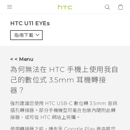
產品
HTC U11 EYEs‎
VIVE
指南下載
智能手機
G REIGNS
< < Menu
配件
為何無法在 HTC 手機上使用我自
VIVERSE
己的數位式 3.5mm 耳機轉接
器？
應用程式
強烈建議您使用
HTC USB-C 數位轉 3.5mm 音訊
支援服務
插孔轉接器
。部分手機機型可能在包裝內隨附此轉
登入
接器，或可從 HTC 網站上另購。
使用轉接器之前，請先至
Google Play 商店
將您