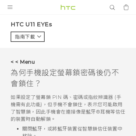
產品
HTC U11 EYEs‎
VIVE
指南下載
智能手機
G REIGNS
< < Menu
配件
為何手機設定螢幕鎖密碼後仍不
VIVERSE
會鎖住？
應用程式
如果設定了螢幕鎖 PIN 碼、密碼或指紋辨識器 (手
機需有此功能)，但手機不會鎖住，表示您可能啟用
支援服務
了智慧鎖，因此手機會在連接像是
藍牙®
耳機等信任
的裝置時自動解鎖。
登入
關閉
藍牙
，或將
藍牙
裝置從智慧鎖信任裝置中