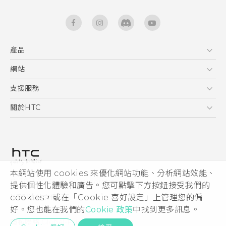
產品
5G
網站
快速入門手冊
智能手機
使用手冊
HTC Dev
支援服務
區塊鍊手機
HTC Research
服務中心
關於HTC
配件
產品有限保固說明
ESG
VIVE
公告欄
投資人
私隱政策
產品安全
本網站使用 cookies 來優化網站功能、分析網站效能、
© 2011-2026 HTC Corporation
提供個性化體驗和廣告。您可點擊下方按鈕接受我們的
加入HTC
cookies，或在「Cookie 喜好設定」上管理您的偏
HTC 法律文件
Security and Privacy Whitepaper
好。您也能在我們的
Cookie 政策
中找到更多訊息。
隱私聯絡:
Global-Privacy@htc.com