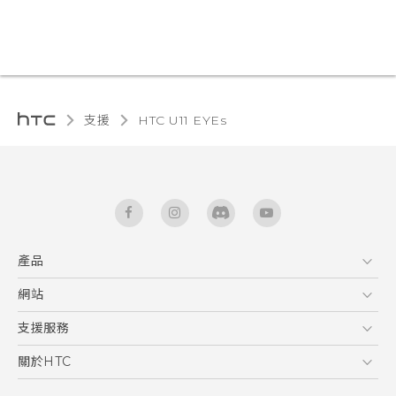
支援
HTC U11 EYEs‎
產品
5G
網站
快速入門手冊
智能手機
使用手冊
HTC Dev
支援服務
區塊鍊手機
HTC Research
服務中心
關於HTC
配件
產品有限保固說明
ESG