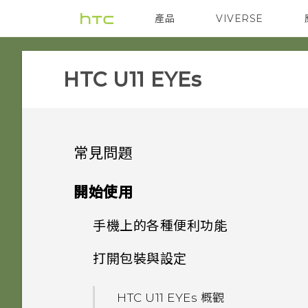
產品
VIVERSE
VIVE
智能手機
HTC U11 EYEs‎
常見問題
電源與充電
開始使用
設定與其他
手機上的各種便利功能
我的手機是否向下相容於不支援
Qualcomm Quick Charge
音效與顯示
打開包裝與設定
為何有時握壓手機後應用程式內
3.0 的充電配件？
相機有哪些特殊功能
動作沒有反應？
無線與網路
為何在 HTC U11 EYEs 上使用
只能使用隨附的 USB Type-C
HTC U11 EYEs 概觀
方便單手操作