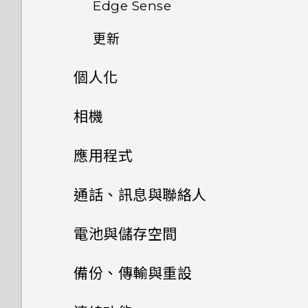
Edge Sense
HTC Sense 主畫面
如何顯示執行中應用程式的清
或解除鎖定？
如果無法安裝軟體更新，該怎麼
設定中的電池最佳化有何作用？
單？
更新
辦？
新增應用程式、快速設定和聯絡
休眠模式
為何手機設定螢幕鎖密碼後仍不
人
Qualcomm Quick Charge
如何啟用開發人員選項？
會鎖住？
個人化
軟體與應用程式更新
如何在手機上測試音訊、顯示和
鎖定螢幕
3.0 運作方式？
其他部分？
調整側框啟動位置
如何無法在 Google Play
主畫面配置與字型
相機
安裝軟體更新
動作手勢
如何節省電池電力？
Music 中播放 WMA 音樂檔？
手機異常過熱或溫度過高時該怎
透過臉孔辨識解鎖即可以握壓方
小工具與捷徑
拍照和錄影
新增或移除小工具面板
麼辦？
安裝應用程式更新
應用程式
式解鎖手機
觸控手勢
GPS 關閉時能否在鎖定螢幕上
音效偏好設定
顯示氣象？
進階相機功能
啟動列
變更主畫面
Google 相簿
HTC 相機
從 Google Play 商店安裝應用
開啟側框啟動
通話、訊息與聯絡人
認識手機設定
程式更新
變更來電鈴聲
為何應用程式圖示不再顯示未讀
分類小工具面板和啟動列上的應
安裝及移除應用程式
Pro 手動模式使用提示
設定主畫面桌布
選擇拍攝模式
手機通話功能
編輯高動態縮時攝影影片
Edge Sense 是什麼？
電池與儲存空間
訊息和通知等未讀項目數量？
用程式
重新啟動 HTC U11 EYEs (軟體
設定您專屬 HTC USonic 耳機
使用應用程式
重設)
選擇場景
簡訊與多媒體簡訊
從 Google Play 商店取得應用
變更預設字型大小
拍攝相片
編輯相片
電池
使用智慧搜尋撥號
設定 Edge Sense
備份、傳輸與重設
Google 相簿擁有與 HTC 相片
新增主畫面小工具
程式
HTC 應用程式
集一樣的功能嗎？
變更通知音效
聯絡人
通知
存取應用程式
手動調整相機設定
儲存空間
傳送簡訊 (SMS)
設定相片品質和大小
美化 RAW 相片
撥打分機號碼
備份與重設
變更握壓手機時的執行動作
延長電池使用時間的提示