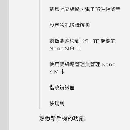
和大小？
程式？
如何使用硬體按鍵重新啟動手
能否使用 Wi-Fi 直連 與其他手
如何在郵件應用程式內登入我的
PIN 碼或圖形該怎麼辦？
間有何不同？
結束或關閉應用程式最好的方式
新增社交網路、電子郵件帳號等
機？
相片看起來模糊不清嗎？以下有
機分享媒體檔？
Microsoft 電子郵件帳號？
為何？
如何將喜愛的歌曲或音樂設為鈴
一些拍照秘訣
如何關閉使用 TouchPal 鍵盤
手機遺失或遭竊時該怎麼辦？
聲？
設定臉孔辨識解鎖
輸入時的震動？
如果手機不斷重新啟動或無法開
為何手機上的應用程式會當機並
如何查看手機內建的記憶體容量
機進入主畫面，該怎麼辦？
強制關閉？
何謂智慧鎖及如何使用？
及使用量？
能否分別調整鈴聲和通知音效的
選擇要連線到 4G LTE 網路的
為何通話期間聽不到來電及訊息
音量？
Nano SIM 卡
通知？
手機無法充電時該怎麼做？
如何知道我是否在手機上安裝了
為何重新開啟或開啟手機時出現
如何重新啟動手機以進入安全模
惡意的第三方應用程式？
要求我輸入密碼以解密手機？
式？
如何關閉擷取畫面時的快門聲？
使用雙網路管理員管理 Nano
有未讀取的通知時，不斷重複發
為何電池電力消耗如此快速？
SIM 卡
出聲音和震動。要如何停止？
如何設定預設的簡訊應用程式？
移除螢幕鎖時出現裝置保護功能
如何從通知面板中移除顯示特定
為何播放 YouTube 影片時無
Doze 模式如何節省電池電力？
將停止運作的訊息，裝置保護是
應用程式正在背景中執行的通
法使用子母畫面？
指紋辨識器
為何無法自訂快速設定面板中的
如何在 HTC 訊息應用程式內以
什麼意思？
知？
項目？
為何省電模式和極致省電模式都
粗體顯示未讀取的訊息？
按鍵列
變成灰色停用狀態？
為何我的手機無法使用臉部辨識
如何查看手機最新的軟體更新？
如何調整 HTC 訊息中的字型大
解除鎖定？
熟悉新手機的功能
Android 中的應用程式待機如
小？
更新手機軟體前該做哪些準備？
何節省電池電力？
為何我的手機無法使用指紋喚醒