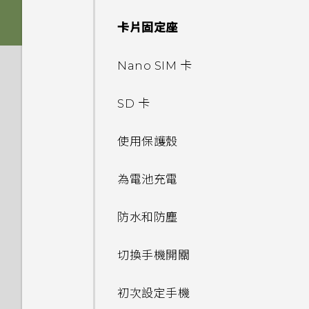
舊款的 HTC USB Type-C 耳機
手機裝入車用套件或自拍棒時常
傳輸線嗎？能否使用第三方的傳
儲存空間
手機能在找不到 Wi-Fi 或訊號
時會出現雜音？
會觸發 Edge Sense，該怎麼
輸線？
卡片固定座
Edge Sense
太弱時自動切換至行動網路嗎？
做？
應用程式
如何將檔案與資料夾複製或移到
為何無法在 HTC 手機上使用我
可以透過 micro USB 轉 USB
Nano SIM 卡
記憶卡？
側框啟動
如何將手機的網際網路連線分享
自己的數位式 3.5mm 耳機轉
備份與傳輸
為何 Edge Sense 握壓手勢在
Type-C 轉接器以使用現有的
為何說出「OK Google」無法
給其他裝置使用？
接器？
螢幕關閉下無法運作？
USB 傳輸線嗎？
啟動 Google 個人助理？
SD 卡
如何檢視 USB 隨身碟內的檔案
豐富的音效
相機
如何備份相片及影片？
與資料夾？
要如何得知我的手機能否在其他
Motion Launch 手勢啟動沒
為何 Edge Sense 握壓手勢在
USB Type-C 接頭與舊手機上
我經常因為誤觸最近使用的應用
使用保護殼
通話與 SIM 卡
國家的本國網路內使用？
有作用。我該怎麼做？
螢幕擷取工具
能否讓相機停留在待機模式以節
手機面朝下時無法運作？
的 micro USB 接頭有何不
如何在手機與電腦之間複製檔
程式或 返回鍵而退出正在玩的
我將記憶卡格式化以作為內部儲
省電力？要如何設定？
同？
案？
遊戲。如何避免此狀況？
系統效能
存空間使用時，卻出現該記憶卡
為電池充電
我透過藍牙傳送了一些檔案到電
如何在未通話時讓電話撥號列出
如何在 HTC U11 EYEs 上播放
完全個人專屬
如何找出手機的 IMEI/MEID 和
速度太慢的訊息。為什麼？
腦。檔案存到哪裡去了？
我的聯絡人及其個人檔案圖片而
完整 18:9 長寬比的 YouTube
為何拍攝的人像照在電腦上會以
序號？
螢幕關閉一段時間後，為何我無
安全性
我之前曾使用 HTC 備份。為何
何謂螢幕固定功能？如何固定應
手機出狀況時該如何取得協助？
不是通話記錄？
防水和防塵
影片？
橫向顯示？
Android 7 Nougat
法接收郵件與即時訊息通知？網
手機現在未內建 HTC 備份？
用程式？
我的手機是全新的，但可用儲存
如何在電信業者的網路中新增存
路電台廣播也停止了。
為何手機會對我說話？如何關閉
如何在重設手機後通過
空間卻比總容量少。為什麼？
為何手機反應緩慢且靜止不動？
取點？
我能將 Micro SIM 卡剪小為
切換手機開關
我認為麥克風壞了。該怎麼做？
為何無法邊錄影邊拍照？
此功能？
如何讓 HTC Sync Manager
Google Play Protect 有何作
Google 登入畫面？
Nano SIM 卡以裝入手機內
手機無法開機時該怎麼做？
辨識出我的手機？
用？如何查看功能是否啟用？
使用 MicroSD 記憶卡作為可移
嗎？
為何手機會自動關機？
初次設定手機
能否變更手機上系統的字型樣式
為何我的手機會自動停止錄影？
如何啟用或停用裝置管理員應用
忘記了手機的螢幕鎖定密碼、
除式儲存裝置和使用內部儲存空