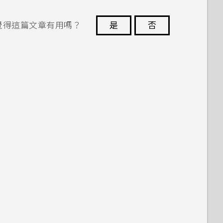
覺得這篇文章有用嗎？
是
否
謝謝您！