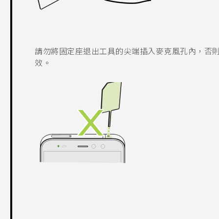
請勿將固定座退出工具的尖端插入麥克風孔內，否
效。