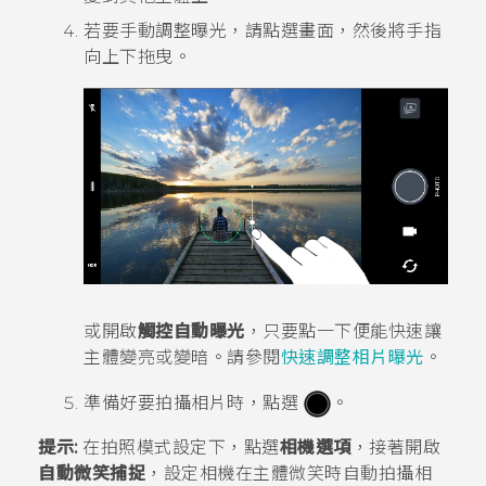
若要手動調整曝光，請點選畫面，然後將手指
向上下拖曳。
或開啟
觸控自動曝光
，只要點一下便能快速讓
主體變亮或變暗。請參閱
快速調整相片曝光
。
準備好要拍攝相片時，點選
。
提示:
在拍照模式設定下，點選
相機選項
，接著開啟
自動微笑捕捉
，設定相機在主體微笑時自動拍攝相