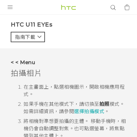
產品
HTC U11 EYEs‎
VIVE
指南下載
智能手機
G REIGNS
< < Menu
配件
拍攝相片
VIVERSE
在
主畫面
上，點選相機圖示，開啟
相機
應用程
式。
應用程式
如果手機在其他模式下，請切換至
拍照
模式。
支援服務
如需詳細資訊，請參閱
選擇拍攝模式
。
將相機對準想要拍攝的主體。
移動手機時，相
登入
機仍會自動調整對焦。也可點選螢幕，將焦點
變到其他主體上。