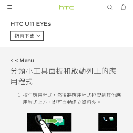
產品
HTC U11 EYEs‎
VIVE
指南下載
智能手機
G REIGNS
< < Menu
配件
分類小工具面板和啟動列上的應
VIVERSE
用程式
應用程式
按住應用程式，然後將應用程式拖曳到其他應
用程式上方，即可自動建立資料夾。
支援服務
登入