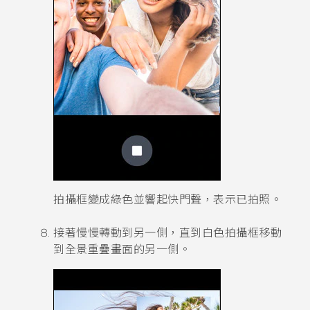
拍攝框變成綠色並響起快門聲，表示已拍照。
接著慢慢轉動到另一側，直到白色拍攝框移動
到全景重疊畫面的另一側。