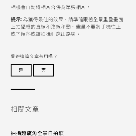
相機會自動將相片合併為單張相片。
提示:
為獲得最佳的效果，請準確跟著全景重疊畫面
上拍攝框的直線和路線移動。盡量不要將手機往上
或下傾斜或讓拍攝框跑出路線。
覺得這篇文章有用嗎？
是
否
謝謝您！
相關文章
拍攝超廣角全景自拍照