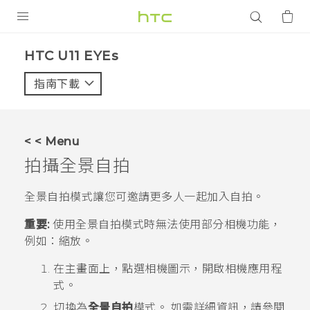
產品
HTC U11 EYEs‎
VIVE
指南下載
智能手機
G REIGNS
< < Menu
配件
拍攝全景自拍
VIVERSE
全景自拍
模式讓您可邀請更多人一起加入自拍。
應用程式
重要:
使用
全景自拍
模式時無法使用部分相機功能，
例如：縮放。
支援服務
在
主畫面
上，點選相機圖示，開啟
相機
應用程
登入
式。
切換為
全景自拍
模式。
如需詳細資訊，請參閱