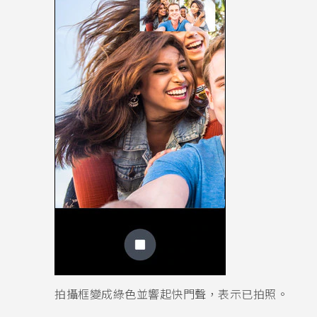
拍攝框變成綠色並響起快門聲，表示已拍照。