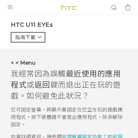
產品
HTC U11 EYEs‎
VIVE
指南下載
智能手機
G REIGNS
< < Menu
配件
我經常因為誤觸
最近使用的應用
VIVERSE
程式
或
返回
鍵而退出正在玩的遊
戲。如何避免此狀況？
應用程式
您可固定螢幕，將顯示幕固定在您正在玩的遊戲應
支援服務
用程式。按下硬體鍵不會退出應用程式，除非解除
登入
固定。
如需詳細資訊，請參閱
何謂螢幕固定功能？如何固