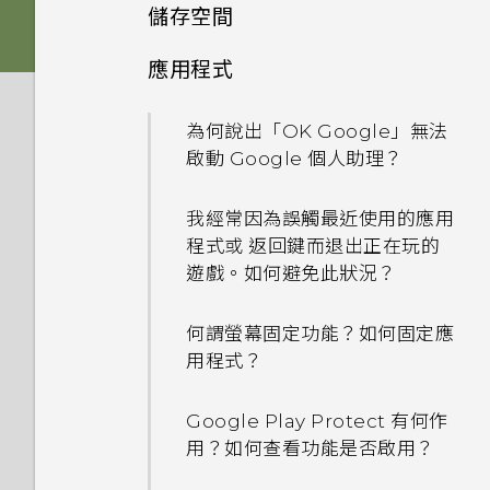
舊款的 HTC USB Type-C 耳機
手機裝入車用套件或自拍棒時常
傳輸線嗎？能否使用第三方的傳
儲存空間
手機能在找不到 Wi-Fi 或訊號
時會出現雜音？
會觸發 Edge Sense，該怎麼
輸線？
太弱時自動切換至行動網路嗎？
做？
應用程式
如何將檔案與資料夾複製或移到
為何無法在 HTC 手機上使用我
可以透過 micro USB 轉 USB
記憶卡？
如何將手機的網際網路連線分享
自己的數位式 3.5mm 耳機轉
為何 Edge Sense 握壓手勢在
Type-C 轉接器以使用現有的
為何說出「OK Google」無法
給其他裝置使用？
接器？
螢幕關閉下無法運作？
USB 傳輸線嗎？
啟動 Google 個人助理？
如何檢視 USB 隨身碟內的檔案
與資料夾？
要如何得知我的手機能否在其他
Motion Launch 手勢啟動沒
為何 Edge Sense 握壓手勢在
USB Type-C 接頭與舊手機上
我經常因為誤觸最近使用的應用
國家的本國網路內使用？
有作用。我該怎麼做？
手機面朝下時無法運作？
的 micro USB 接頭有何不
程式或 返回鍵而退出正在玩的
我將記憶卡格式化以作為內部儲
同？
遊戲。如何避免此狀況？
存空間使用時，卻出現該記憶卡
我透過藍牙傳送了一些檔案到電
如何在 HTC U11 EYEs 上播放
如何找出手機的 IMEI/MEID 和
速度太慢的訊息。為什麼？
腦。檔案存到哪裡去了？
完整 18:9 長寬比的 YouTube
序號？
螢幕關閉一段時間後，為何我無
何謂螢幕固定功能？如何固定應
影片？
法接收郵件與即時訊息通知？網
用程式？
我的手機是全新的，但可用儲存
如何在電信業者的網路中新增存
路電台廣播也停止了。
為何手機會對我說話？如何關閉
空間卻比總容量少。為什麼？
取點？
我認為麥克風壞了。該怎麼做？
此功能？
Google Play Protect 有何作
手機無法開機時該怎麼做？
用？如何查看功能是否啟用？
使用 MicroSD 記憶卡作為可移
能否變更手機上系統的字型樣式
如何啟用或停用裝置管理員應用
除式儲存裝置和使用內部儲存空