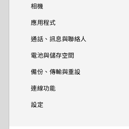
打開包裝與設定
能否使用 Wi-Fi 直連 與其他手
主畫面配置與字型
PIN 碼或圖形該怎麼辦？
相機有哪些特殊功能
相機
結束或關閉應用程式最好的方式
相片看起來模糊不清嗎？以下有
機分享媒體檔？
為何？
熟悉新手機的功能
一些拍照秘訣
小工具與捷徑
HTC U11 EYEs 概觀
手機遺失或遭竊時該怎麼辦？
方便單手操作
拍照和錄影
新增或移除小工具面板
應用程式
Edge Sense
如何查看手機內建的記憶體容量
音效偏好設定
HTC Sense 主畫面
卡片固定座
進階相機功能
啟動列
何謂智慧鎖及如何使用？
Edge Sense
變更主畫面
Google 相簿
HTC 相機
及使用量？
通話、訊息與聯絡人
更新
新增應用程式、快速設定和聯絡
休眠模式
變更來電鈴聲
Nano SIM 卡
分類小工具面板和啟動列上的應
安裝及移除應用程式
Pro 手動模式使用提示
為何重新開啟或開啟手機時出現
側框啟動
設定主畫面桌布
人
選擇拍攝模式
手機通話功能
編輯高動態縮時攝影影片
如何重新啟動手機以進入安全模
電池與儲存空間
用程式
要求我輸入密碼以解密手機？
軟體與應用程式更新
式？
鎖定螢幕
設定您專屬 HTC USonic 耳機
使用應用程式
SD 卡
選擇場景
簡訊與多媒體簡訊
從 Google Play 商店取得應用
豐富的音效
變更預設字型大小
調整側框啟動位置
拍攝相片
編輯相片
電池
使用智慧搜尋撥號
備份、傳輸與重設
新增主畫面小工具
程式
移除螢幕鎖時出現裝置保護功能
安裝軟體更新
如何從通知面板中移除顯示特定
HTC 應用程式
動作手勢
變更通知音效
聯絡人
存取應用程式
使用保護殼
將停止運作的訊息，裝置保護是
手動調整相機設定
儲存空間
螢幕擷取工具
傳送簡訊 (SMS)
應用程式正在背景中執行的通
透過臉孔辨識解鎖即可以握壓方
設定相片品質和大小
美化 RAW 相片
撥打分機號碼
備份與重設
延長電池使用時間的提示
連線功能
什麼意思？
新增主畫面捷徑
從網路下載應用程式
知？
安裝應用程式更新
式解鎖手機
Boost+
觸控手勢
設定預設音量
排列應用程式
為電池充電
聯絡人清單
拍攝 RAW 相片
完全個人專屬
如何在訊息內加入簽名？
傳輸
儲存空間類型
拍攝連續的相片
剪輯影片
快速撥號
使用省電功能
網際網路連線
重設 HTC U11 EYEs (硬體重設)
設定
為何我的手機無法使用臉部辨識
移動主畫面項目
解除安裝應用程式
如何查看手機最新的軟體更新？
從 Google Play 商店安裝應用
開啟側框啟動
HTC BlinkFeed
認識手機設定
解除鎖定？
應用程式捷徑
防水和防塵
新增新的聯絡人
程式更新
相機應用程式如何拍攝 RAW 相
Android 7 Nougat
複製簡訊到 Nano SIM 卡
我該將記憶卡當作可移除式或內
無線分享
拍攝全景自拍
從舊手機傳輸內容的方法
變更慢動作影片的播放速度
撥打訊息、電子郵件或日曆活動
查看電池記錄
備份檔案、資料和設定的方式
一般設定
開啟或關閉數據連線
移除主畫面項目
片？
更新手機軟體前該做哪些準備？
部儲存空間使用呢？
Edge Sense 是什麼？
中的電話號碼
氣象
重新啟動 HTC U11 EYEs (軟體
為何我的手機無法使用指紋喚醒
多工作業
切換手機開關
編輯聯絡人的資訊