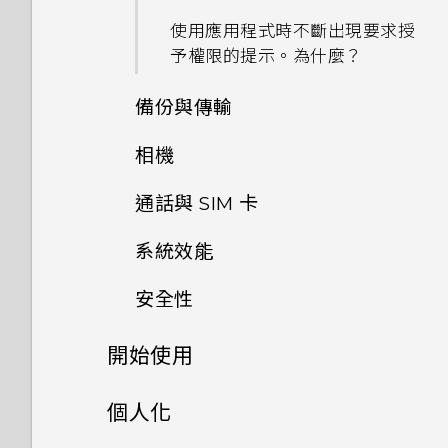
使用應用程式時不斷出現要求授
予權限的提示。為什麼？
備份與傳輸
相機
如何備份相片及影片？
通話與 SIM 卡
能否讓相機停留在待機模式以節
如何在手機與電腦之間複製檔
省電力？要如何設定？
案？
系統效能
如何在未通話時讓電話撥號列出
我的聯絡人及其個人檔案圖片而
為何拍攝的人像照在電腦上會以
安全性
我之前曾使用 HTC 備份。為何
手機出狀況時該如何取得協助？
不是通話記錄？
橫向顯示？
手機現在未內建 HTC 備份？
開始使用
如何在重設手機後通過
為何手機反應緩慢且靜止不動？
我能將 Micro SIM 卡剪小為
為何無法邊錄影邊拍照？
如何讓 HTC Sync Manager
Google 登入畫面？
Nano SIM 卡以裝入手機內
手機上的各種便利功能
辨識出我的手機？
個人化
嗎？
為何手機會自動關機？
為何我的手機會自動停止錄影？
忘記了手機的螢幕鎖定密碼、