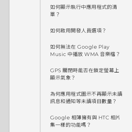
如何顯示執行中應用程式的清
設定中的電池最佳化有何作用？
單？
Qualcomm Quick Charge
如何啟用開發人員選項？
3.0 運作方式？
如何無法在 Google Play
如何節省電池電力？
Music 中播放 WMA 音樂檔？
GPS 關閉時能否在鎖定螢幕上
顯示氣象？
為何應用程式圖示不再顯示未讀
訊息和通知等未讀項目數量？
Google 相簿擁有與 HTC 相片
集一樣的功能嗎？