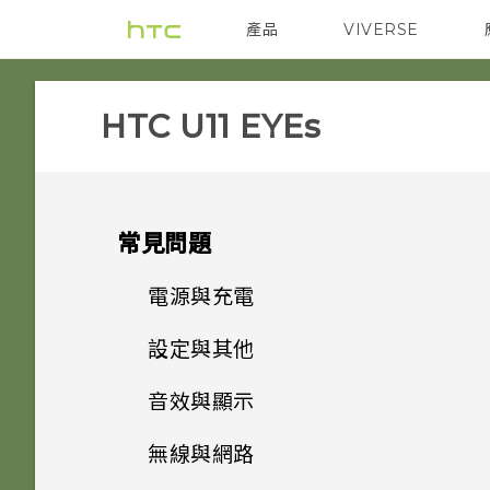
產品
VIVERSE
VIVE
智能手機
HTC U11 EYEs‎
常見問題
電源與充電
設定與其他
我的手機是否向下相容於不支援
Qualcomm Quick Charge
音效與顯示
為何有時握壓手機後應用程式內
3.0 的充電配件？
動作沒有反應？
無線與網路
為何在 HTC U11 EYEs 上使用
只能使用隨附的 USB Type-C