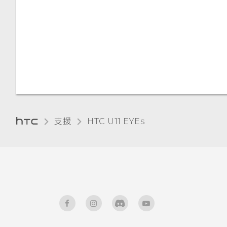
中文輸入
觸控音效和震動
在應用程式中握壓以執行動作
取得協助與疑難排解
變更顯示語言
指派應用程式動作至握壓手勢
使用快速設定
設定螢幕關閉時間
指派應用程式動作的範例
旅行模式
螢幕亮度
變更應用程式動作
支援
HTC U11 EYEs‎