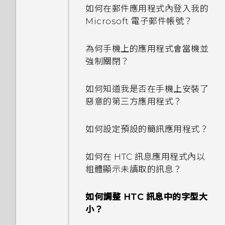
和大小？
程式？
如何使用硬體按鍵重新啟動手
如何在郵件應用程式內登入我的
間有何不同？
機？
Microsoft 電子郵件帳號？
如何將喜愛的歌曲或音樂設為鈴
如何關閉使用 TouchPal 鍵盤
聲？
輸入時的震動？
如果手機不斷重新啟動或無法開
為何手機上的應用程式會當機並
機進入主畫面，該怎麼辦？
強制關閉？
能否分別調整鈴聲和通知音效的
為何通話期間聽不到來電及訊息
音量？
通知？
手機無法充電時該怎麼做？
如何知道我是否在手機上安裝了
惡意的第三方應用程式？
如何關閉擷取畫面時的快門聲？
有未讀取的通知時，不斷重複發
為何電池電力消耗如此快速？
出聲音和震動。要如何停止？
如何設定預設的簡訊應用程式？
為何播放 YouTube 影片時無
Doze 模式如何節省電池電力？
法使用子母畫面？
為何無法自訂快速設定面板中的
如何在 HTC 訊息應用程式內以
項目？
為何省電模式和極致省電模式都
粗體顯示未讀取的訊息？
變成灰色停用狀態？
如何調整 HTC 訊息中的字型大
Android 中的應用程式待機如
小？
何節省電池電力？