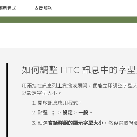
應用程式
支援服務
G REIGNS
配件
如何調整 HTC
訊息
中的字型
用兩指在訊息列上靠攏或展開，便能立即調整字型大小
以設定字型大小。
開啟
訊息
應用程式。
點選
>
設定
>
一般
。
點選
會話群組的顯示字型大小
，然後選取想