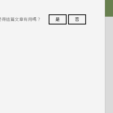
覺得這篇文章有用嗎？
是
否
謝謝您！