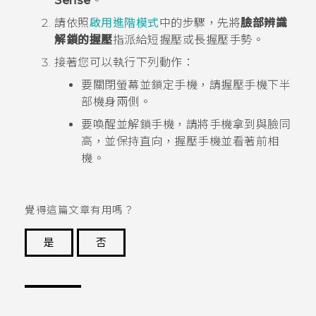
Sense
。
請依照
啟用進階模式
中的步驟，先將
臉部辨識
解鎖的握壓
指派給短握壓或長握壓手勢。
接著您可以執行下列動作：
要關閉螢幕並鎖定手機，請握壓手機下半
部機身兩側。
要喚醒並解鎖手機，請將手機拿到與臉同
高，並保持直向，握壓手機並看著前相
機。
覺得這篇文章有用嗎？
是
否
謝謝您！