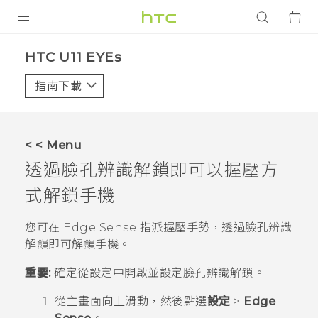
產品
HTC U11 EYEs‎
VIVE
指南下載
智能手機
G REIGNS
< < Menu
配件
透過
臉孔辨識解鎖
即可以握壓方
VIVERSE
式解鎖手機
應用程式
您可在
Edge Sense
指派握壓手勢，透過
臉孔辨識
解鎖
即可解鎖手機。
支援服務
重要:
確定從設定中開啟並設定
臉孔辨識解鎖
。
登入
從
主畫面
向上滑動，然後點選
設定
>
Edge