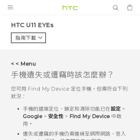
產品
HTC U11 EYEs‎
VIVE
指南下載
智能手機
G REIGNS
< < Menu
配件
手機遺失或遭竊時該怎麼辦？
VIVERSE
您可用
Find My Device
定位手機，但需符合下列
狀況：
應用程式
手機的遠端定位、鎖定和清除功能已在
設定
>
支援服務
Google
>
安全性
>
Find My Device
中啟
用。
登入
遺失或遭竊的手機仍需連線至網際網路、登入