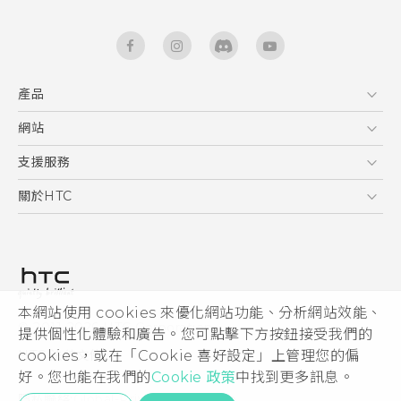
產品
5G
網站
快速入門手冊
智能手機
使用手冊
HTC Dev
支援服務
區塊鍊手機
HTC Research
服務中心
關於HTC
配件
產品有限保固說明
ESG
VIVE
公告欄
投資人
私隱政策
產品安全
本網站使用 cookies 來優化網站功能、分析網站效能、
© 2011-2026 HTC Corporation
提供個性化體驗和廣告。您可點擊下方按鈕接受我們的
加入HTC
cookies，或在「Cookie 喜好設定」上管理您的偏
HTC 法律文件
Security and Privacy Whitepaper
好。您也能在我們的
Cookie 政策
中找到更多訊息。
隱私聯絡:
Global-Privacy@htc.com