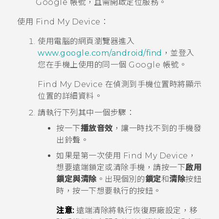
Google
帳號，且需開啟定位服務。
使用
Find My Device
：
使用電腦的網頁瀏覽器進入
www.google.com/android/find
，並登入
您在手機上使用的同一個
Google
帳號。
Find My Device
在偵測到手機位置時將顯示
位置的詳細資料。
請執行下列其中一個步驟：
按一下
播放音效
，讓一時找不到的手機發
出鈴聲。
如果是第一次使用
Find My Device
，
想要遠端鎖定或清除手機，請按一下
啟用
鎖定與清除
。出現個別的
鎖定
和
清除
按鈕
時，按一下想要執行的按鈕。
注意:
遠端清除將執行恢復原廠設定，移