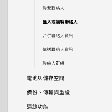
和大小？
拍攝高動態縮時攝影影片
程式？
如何使用硬體按鍵重新啟動手
變更握壓手機時的執行動作
能否使用 Wi-Fi 直連 與其他手
如何在郵件應用程式內登入我的
PIN 碼或圖形該怎麼辦？
切換靜音、震動和一般模式
間有何不同？
錄音機
結束或關閉應用程式最好的方式
設定預設應用程式
新增社交網路、電子郵件帳號等
聯繫聯絡人
機？
相片看起來模糊不清嗎？以下有
機分享媒體檔？
傳送群組訊息
Microsoft 電子郵件帳號？
拍攝影片
Motion Launch 手勢啟動
為何？
如何將喜愛的歌曲或音樂設為鈴
一些拍照秘訣
如何關閉使用 TouchPal 鍵盤
啟用進階模式
手機遺失或遭竊時該怎麼辦？
本國撥號
HTC 主題
聲？
設定應用程式連結
設定臉孔辨識解鎖
匯入或複製聯絡人
輸入時的震動？
如果手機不斷重新啟動或無法開
轉寄訊息
為何手機上的應用程式會當機並
自拍
選取、複製及貼上文字
如何查看手機內建的記憶體容量
機進入主畫面，該怎麼辦？
強制關閉？
開啟或關閉 Edge Sense
何謂智慧鎖及如何使用？
收到來電
及使用量？
HTC Sense Companion
能否分別調整鈴聲和通知音效的
停用應用程式
選擇要連線到 4G LTE 網路的
合併聯絡人資訊
為何通話期間聽不到來電及訊息
將訊息移到受保護的收件匣
用散景模式自拍
擷取手機畫面
音量？
Nano SIM 卡
通知？
手機無法充電時該怎麼做？
如何知道我是否在手機上安裝了
使用 Edge Sense 拍照
為何重新開啟或開啟手機時出現
緊急電話
如何重新啟動手機以進入安全模
郵件
傳送聯絡人資訊
惡意的第三方應用程式？
封鎖不要的訊息
要求我輸入密碼以解密手機？
快速調整相片曝光
式？
錄製手機螢幕畫面
如何關閉擷取畫面時的快門聲？
使用雙網路管理員管理 Nano
有未讀取的通知時，不斷重複發
為何電池電力消耗如此快速？
Edge Sense 語音輸入
通話期間可以執行的動作
SIM 卡
出聲音和震動。要如何停止？
聯絡人群組
如何設定預設的簡訊應用程式？
移除螢幕鎖時出現裝置保護功能
如何拍出更棒相片的小提示
如何從通知面板中移除顯示特定
輸入文字
為何播放 YouTube 影片時無
Doze 模式如何節省電池電力？
將停止運作的訊息，裝置保護是
指派其他的語音助理應用程式至
設定多方通話
應用程式正在背景中執行的通
法使用子母畫面？
指紋辨識器
為何無法自訂快速設定面板中的
電池與儲存空間
如何在 HTC 訊息應用程式內以
什麼意思？
Edge Sense
使用HDR 強化
知？
如何加快輸入速度？
項目？
為何省電模式和極致省電模式都
粗體顯示未讀取的訊息？
按鍵列
電池
變成灰色停用狀態？
備份、傳輸與重設
為何我的手機無法使用臉部辨識
調整握壓力道等級
如何查看手機最新的軟體更新？
中文輸入
如何調整 HTC 訊息中的字型大
解除鎖定？
儲存空間
備份與重設
Android 中的應用程式待機如
小？
延長電池使用時間的提示
在應用程式中握壓以執行動作
連線功能
更新手機軟體前該做哪些準備？
取得協助與疑難排解
何節省電池電力？
為何我的手機無法使用指紋喚醒