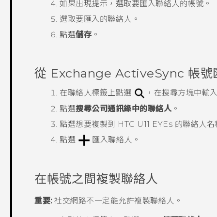
如果出現提示，選取要匯入聯絡人的帳號。
選取要匯入的聯絡人。
點選
儲存
。
從 Exchange
ActiveSync
帳號
在
聯絡人
標籤上點選
，在搜尋方塊中輸
點選
搜尋公司通訊錄中的聯絡人
。
點選想要複製到
HTC U11 EYEs
的聯絡人名
點選
匯入聯絡人。
在帳號之間複製聯絡人
重要:
社交網路不一定能允許複製聯絡人。