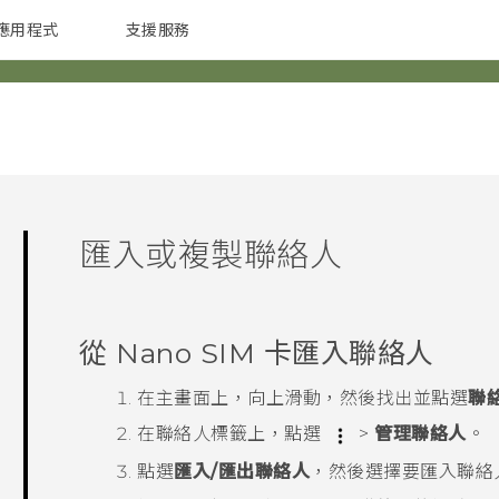
應用程式
支援服務
G REIGNS
配件
匯入或複製聯絡人
從
Nano SIM
卡匯入聯絡人
在
主畫面
上，向上滑動，然後找出並點選
聯
在
聯絡人
標籤上，點選
>
管理聯絡人
。
點選
匯入/匯出聯絡人
，然後選擇要匯入聯絡