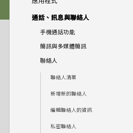
應用程式
舊款的 HTC USB Type-C 耳機
手機裝入車用套件或自拍棒時常
傳輸線嗎？能否使用第三方的傳
儲存空間
Edge Sense
手機能在找不到 Wi-Fi 或訊號
時會出現雜音？
音效偏好設定
會觸發 Edge Sense，該怎麼
HTC Sense 主畫面
輸線？
卡片固定座
進階相機功能
啟動列
Edge Sense
太弱時自動切換至行動網路嗎？
變更主畫面
Google 相簿
HTC 相機
通話、訊息與聯絡人
做？
應用程式
更新
如何將檔案與資料夾複製或移到
為何無法在 HTC 手機上使用我
新增應用程式、快速設定和聯絡
休眠模式
可以透過 micro USB 轉 USB
變更來電鈴聲
Nano SIM 卡
記憶卡？
分類小工具面板和啟動列上的應
安裝及移除應用程式
Pro 手動模式使用提示
側框啟動
如何將手機的網際網路連線分享
設定主畫面桌布
自己的數位式 3.5mm 耳機轉
人
選擇拍攝模式
手機通話功能
編輯高動態縮時攝影影片
備份與傳輸
為何 Edge Sense 握壓手勢在
Type-C 轉接器以使用現有的
為何說出「OK Google」無法
用程式
給其他裝置使用？
軟體與應用程式更新
接器？
螢幕關閉下無法運作？
USB 傳輸線嗎？
鎖定螢幕
啟動 Google 個人助理？
設定您專屬 HTC USonic 耳機
使用應用程式
SD 卡
如何檢視 USB 隨身碟內的檔案
選擇場景
簡訊與多媒體簡訊
從 Google Play 商店取得應用
豐富的音效
相機
變更預設字型大小
調整側框啟動位置
拍攝相片
編輯相片
使用智慧搜尋撥號
如何備份相片及影片？
與資料夾？
新增主畫面小工具
程式
要如何得知我的手機能否在其他
安裝軟體更新
Motion Launch 手勢啟動沒
為何 Edge Sense 握壓手勢在
HTC 應用程式
USB Type-C 接頭與舊手機上
動作手勢
我經常因為誤觸最近使用的應用
變更通知音效
聯絡人
存取應用程式
使用保護殼
通話與 SIM 卡
國家的本國網路內使用？
手動調整相機設定
有作用。我該怎麼做？
螢幕擷取工具
傳送簡訊 (SMS)
能否讓相機停留在待機模式以節
透過臉孔辨識解鎖即可以握壓方
設定相片品質和大小
手機面朝下時無法運作？
美化 RAW 相片
的 micro USB 接頭有何不
撥打分機號碼
如何在手機與電腦之間複製檔
程式或 返回鍵而退出正在玩的
我將記憶卡格式化以作為內部儲
新增主畫面捷徑
從網路下載應用程式
安裝應用程式更新
省電力？要如何設定？
式解鎖手機
同？
案？
遊戲。如何避免此狀況？
Boost+
觸控手勢
系統效能
設定預設音量
存空間使用時，卻出現該記憶卡
排列應用程式
為電池充電
聯絡人清單
我透過藍牙傳送了一些檔案到電
如何在未通話時讓電話撥號列出
拍攝 RAW 相片
如何在 HTC U11 EYEs 上播放
完全個人專屬
如何在訊息內加入簽名？
拍攝連續的相片
如何找出手機的 IMEI/MEID 和
剪輯影片
快速撥號
速度太慢的訊息。為什麼？
移動主畫面項目
腦。檔案存到哪裡去了？
我的聯絡人及其個人檔案圖片而
完整 18:9 長寬比的 YouTube
解除安裝應用程式
從 Google Play 商店安裝應用
為何拍攝的人像照在電腦上會以
開啟側框啟動
序號？
螢幕關閉一段時間後，為何我無
安全性
我之前曾使用 HTC 備份。為何
何謂螢幕固定功能？如何固定應
HTC BlinkFeed
認識手機設定
手機出狀況時該如何取得協助？
不是通話記錄？
應用程式捷徑
防水和防塵
影片？
新增新的聯絡人
程式更新
相機應用程式如何拍攝 RAW 相
橫向顯示？
Android 7 Nougat
複製簡訊到 Nano SIM 卡
法接收郵件與即時訊息通知？網
拍攝全景自拍
手機現在未內建 HTC 備份？
變更慢動作影片的播放速度
用程式？
撥打訊息、電子郵件或日曆活動
我的手機是全新的，但可用儲存
移除主畫面項目
如何在電信業者的網路中新增存
片？
路電台廣播也停止了。
Edge Sense 是什麼？
為何手機會對我說話？如何關閉
中的電話號碼
如何在重設手機後通過
空間卻比總容量少。為什麼？
氣象
重新啟動 HTC U11 EYEs (軟體
為何手機反應緩慢且靜止不動？
取點？
我能將 Micro SIM 卡剪小為
多工作業
切換手機開關
我認為麥克風壞了。該怎麼做？
編輯聯絡人的資訊
為何無法邊錄影邊拍照？
此功能？
刪除訊息和對話
拍攝超廣角全景自拍照
如何讓 HTC Sync Manager
Google 相簿功能介紹
Google Play Protect 有何作
Google 登入畫面？
重設)
Nano SIM 卡以裝入手機內
慢動作錄影
手機無法開機時該怎麼做？
設定 Edge Sense
辨識出我的手機？
用？如何查看功能是否啟用？
通話記錄
使用 MicroSD 記憶卡作為可移
時鐘
嗎？
為何手機會自動關機？
控制應用程式權限
初次設定手機
能否變更手機上系統的字型樣式
私密聯絡人
為何我的手機會自動停止錄影？
如何啟用或停用裝置管理員應用
傳送多媒體訊息 (MMS)
拍攝全景相片
檢視相片及影片
忘記了手機的螢幕鎖定密碼、
除式儲存裝置和使用內部儲存空
通知