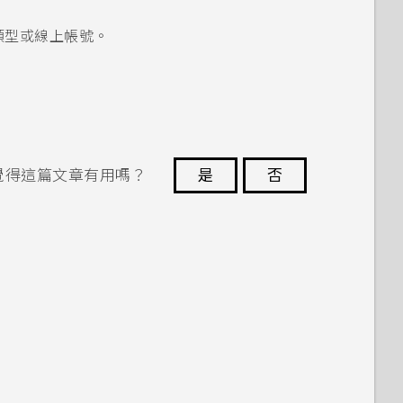
類型或線上帳號。
覺得這篇文章有用嗎？
是
否
謝謝您！