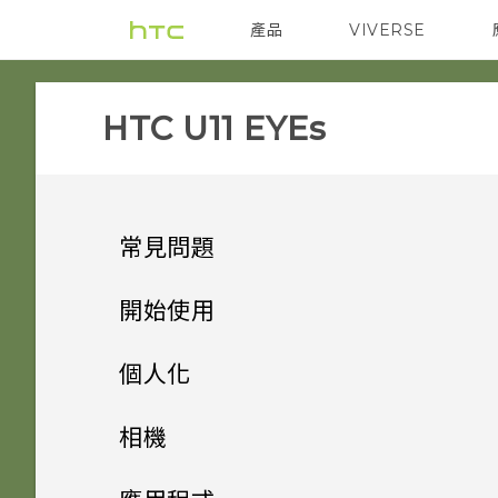
產品
VIVERSE
VIVE
智能手機
HTC U11 EYEs‎
常見問題
電源與充電
開始使用
設定與其他
手機上的各種便利功能
我的手機是否向下相容於不支援
個人化
Qualcomm Quick Charge
音效與顯示
打開包裝與設定
為何有時握壓手機後應用程式內
3.0 的充電配件？
主畫面配置與字型
相機有哪些特殊功能
相機
動作沒有反應？
無線與網路
熟悉新手機的功能
為何在 HTC U11 EYEs 上使用
小工具與捷徑
只能使用隨附的 USB Type-C
HTC U11 EYEs 概觀
方便單手操作
拍照和錄影
新增或移除小工具面板