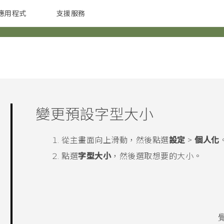
應用程式
支援服務
G REIGNS
配件
變更預設字型大小
從
主畫面
向上滑動，然後點選
設定
>
個人化
點選
字型大小
，然後選取想要的大小。