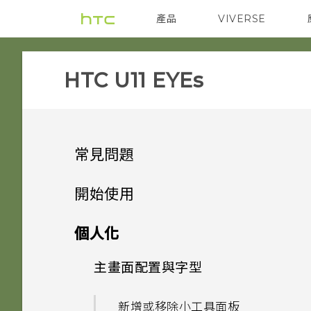
產品
VIVERSE
VIVE
智能手機
HTC U11 EYEs‎
常見問題
電源與充電
開始使用
設定與其他
手機上的各種便利功能
我的手機是否向下相容於不支援
個人化
Qualcomm Quick Charge
音效與顯示
打開包裝與設定
為何有時握壓手機後應用程式內
3.0 的充電配件？
主畫面配置與字型
相機有哪些特殊功能
動作沒有反應？
無線與網路
熟悉新手機的功能
為何在 HTC U11 EYEs 上使用
只能使用隨附的 USB Type-C
HTC U11 EYEs 概觀
方便單手操作
新增或移除小工具面板