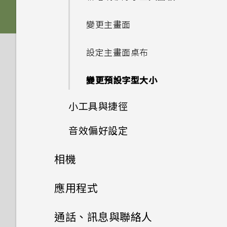
舊款的 HTC USB Type-C 耳機
手機裝入車用套件或自拍棒時常
傳輸線嗎？能否使用第三方的傳
儲存空間
Edge Sense
手機能在找不到 Wi-Fi 或訊號
時會出現雜音？
會觸發 Edge Sense，該怎麼
HTC Sense 主畫面
輸線？
卡片固定座
Edge Sense
太弱時自動切換至行動網路嗎？
變更主畫面
做？
應用程式
更新
如何將檔案與資料夾複製或移到
為何無法在 HTC 手機上使用我
新增應用程式、快速設定和聯絡
休眠模式
可以透過 micro USB 轉 USB
Nano SIM 卡
記憶卡？
側框啟動
如何將手機的網際網路連線分享
設定主畫面桌布
自己的數位式 3.5mm 耳機轉
人
備份與傳輸
為何 Edge Sense 握壓手勢在
Type-C 轉接器以使用現有的
為何說出「OK Google」無法
給其他裝置使用？
軟體與應用程式更新
接器？
螢幕關閉下無法運作？
USB 傳輸線嗎？
鎖定螢幕
啟動 Google 個人助理？
SD 卡
如何檢視 USB 隨身碟內的檔案
豐富的音效
相機
變更預設字型大小
調整側框啟動位置
如何備份相片及影片？
與資料夾？
要如何得知我的手機能否在其他
安裝軟體更新
Motion Launch 手勢啟動沒
為何 Edge Sense 握壓手勢在
USB Type-C 接頭與舊手機上
動作手勢
我經常因為誤觸最近使用的應用
使用保護殼
通話與 SIM 卡
小工具與捷徑
國家的本國網路內使用？
有作用。我該怎麼做？
螢幕擷取工具
能否讓相機停留在待機模式以節
透過臉孔辨識解鎖即可以握壓方
手機面朝下時無法運作？
的 micro USB 接頭有何不
如何在手機與電腦之間複製檔
程式或 返回鍵而退出正在玩的
我將記憶卡格式化以作為內部儲
安裝應用程式更新
省電力？要如何設定？
式解鎖手機
同？
案？
遊戲。如何避免此狀況？
觸控手勢
系統效能
音效偏好設定
存空間使用時，卻出現該記憶卡
為電池充電
我透過藍牙傳送了一些檔案到電
如何在未通話時讓電話撥號列出
如何在 HTC U11 EYEs 上播放
完全個人專屬
啟動列
如何找出手機的 IMEI/MEID 和
速度太慢的訊息。為什麼？
腦。檔案存到哪裡去了？
我的聯絡人及其個人檔案圖片而
完整 18:9 長寬比的 YouTube
從 Google Play 商店安裝應用
為何拍攝的人像照在電腦上會以
開啟側框啟動
序號？
螢幕關閉一段時間後，為何我無
安全性
我之前曾使用 HTC 備份。為何
何謂螢幕固定功能？如何固定應
認識手機設定
相機
手機出狀況時該如何取得協助？
不是通話記錄？
防水和防塵
變更來電鈴聲
影片？
程式更新
橫向顯示？
Android 7 Nougat
分類小工具面板和啟動列上的應
法接收郵件與即時訊息通知？網
手機現在未內建 HTC 備份？
用程式？
我的手機是全新的，但可用儲存
如何在電信業者的網路中新增存
用程式
路電台廣播也停止了。
Edge Sense 是什麼？
為何手機會對我說話？如何關閉
如何在重設手機後通過
拍照和錄影
空間卻比總容量少。為什麼？
重新啟動 HTC U11 EYEs (軟體
為何手機反應緩慢且靜止不動？
應用程式
取點？
我能將 Micro SIM 卡剪小為
切換手機開關
設定您專屬 HTC USonic 耳機
我認為麥克風壞了。該怎麼做？
為何無法邊錄影邊拍照？
此功能？
如何讓 HTC Sync Manager
Google Play Protect 有何作
Google 登入畫面？
重設)
Nano SIM 卡以裝入手機內
新增主畫面小工具
手機無法開機時該怎麼做？
設定 Edge Sense
辨識出我的手機？
進階相機功能
用？如何查看功能是否啟用？
使用 MicroSD 記憶卡作為可移
Google 相簿
嗎？
HTC 相機
為何手機會自動關機？
初次設定手機
變更通知音效
通話、訊息與聯絡人
能否變更手機上系統的字型樣式
為何我的手機會自動停止錄影？
如何啟用或停用裝置管理員應用
忘記了手機的螢幕鎖定密碼、
除式儲存裝置和使用內部儲存空
通知