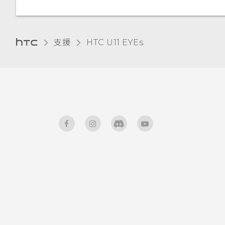
螢幕亮度
使用應用程式時不斷出現要求授
予權限的提示。為什麼？
支援
HTC U11 EYEs‎