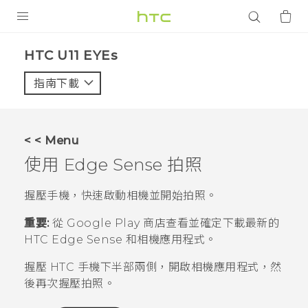
產品
HTC U11 EYEs‎
VIVE
指南下載
智能手機
G REIGNS
< < Menu
配件
使用
Edge Sense
拍照
VIVERSE
握壓手機，快速啟動相機並開始拍照。
應用程式
重要:
從
Google Play 商店
查看並確定下載最新的
HTC
Edge Sense
和
相機
應用程式。
支援服務
握壓 HTC 手機下半部兩側，開啟
相機
應用程式，然
登入
後再次握壓拍照。