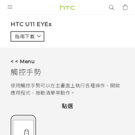
產品
HTC U11 EYEs‎
VIVE
指南下載
智能手機
G REIGNS
< < Menu
配件
觸控手勢
VIVERSE
使用觸控手勢可以在主畫面上執行各種操作、開啟
應用程式、捲動清單等動作。
應用程式
點選
支援服務
登入