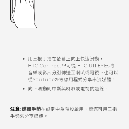
用三根手指在螢幕上向上快速滑動，
HTC Connect™
可從
HTC U11 EYEs
將
音樂或影片分別傳送至喇叭或電視。
也可以
從
YouTube®
等應用程式分享串流媒體。
向下滑動則中斷與喇叭或電視的連線。
注意:
媒體手勢
在設定中為預設啟用，讓您可用三指
手勢來分享媒體。