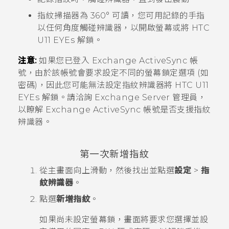
指紋掃描器為 360° 可讀，您可用記錄的手指
以任何角度觸碰辨識器，以開啟螢幕或將
HTC
U11 EYEs
解鎖。
注意:
如果您已登入 Exchange
ActiveSync
帳
號，由於該帳號會要求設定不同的螢幕鎖定選項 (如
密碼)，因此您可能無法設定指紋辨識器將
HTC U11
EYEs
解鎖。請洽詢 Exchange Server 管理員，
以瞭解 Exchange
ActiveSync
帳號是否支援指紋
辨識器。
第一次新增指紋
從
主畫面
向上滑動，然後找出並點選
設定
>
指
紋辨識器
。
點選
新增指紋
。
如果尚未設定螢幕鎖，畫面將要求您選擇並設