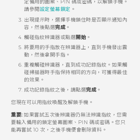
定備用的圖案、PIN 碼或密碼，以解鎖手機。
請參閱
設定螢幕鎖定
。
出現提示時，選擇手機鎖住時是否顯示通知內
容，然後點選
完成
。
觸碰指紋辨識器或點選
開始
。
將要用的手指放在辨識器上，直到手機發出震
動，然後拿開手指。
重複觸碰辨識器，直到成功記錄指紋。
如果觸
碰掃描器時手指保持相同的方向，可獲得最佳
的效果。
成功記錄指紋之後，請點選
完成
。
您現在可以用指紋喚醒及解鎖手機。
重要:
如果嘗試五次後辨識器仍無法辨識指紋，您需
要輸入備用的鎖定螢幕圖案、PIN 碼或密碼。您只
能再嘗試 10 次，之後手機便會刪除資料。