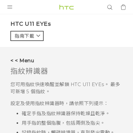
產品
HTC U11 EYEs‎
VIVE
指南下載
智能手機
G REIGNS
< < Menu
配件
指紋辨識器
VIVERSE
您可用指紋快速喚醒並解鎖
HTC U11 EYEs
。 最多
可新增 5 個指紋。
應用程式
設定及使用指紋辨識器時，請依照下列提示：
支援服務
確定手指及指紋辨識器保持乾燥且乾淨。
登入
用手指的整個指腹，包括兩側及指尖。
記錄指紋時，觸碰辨識器，直到發出震動。