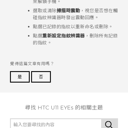
來解鎖手機。
選取或清除
掃描時震動
，視您是否想在觸
碰指紋辨識器時發出震動回應。
點選已記錄的指紋以重新命名或刪除。
點選
重新設定指紋辨識器
，刪除所有記錄
的指紋。
覺得這篇文章有用嗎？
是
否
謝謝您！
尋找 HTC U11 EYEs 的相關主題