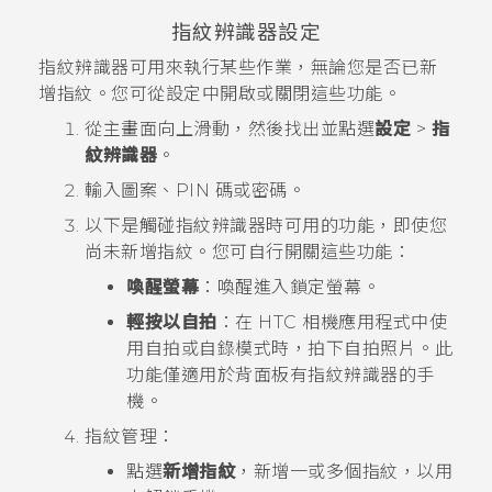
指紋辨識器設定
指紋辨識器可用來執行某些作業，無論您是否已新
增指紋。您可從設定中開啟或關閉這些功能。
從
主畫面
向上滑動，然後找出並點選
設定
>
指
紋辨識器
。
輸入圖案、PIN 碼或密碼。
以下是觸碰指紋辨識器時可用的功能，即使您
尚未新增指紋。您可自行開關這些功能：
喚醒螢幕
：喚醒進入鎖定螢幕。
輕按以自拍
：在 HTC
相機
應用程式中使
用自拍或自錄模式時，拍下自拍照片。此
功能僅適用於背面板有指紋辨識器的手
機。
指紋管理：
點選
新增指紋
，新增一或多個指紋，以用