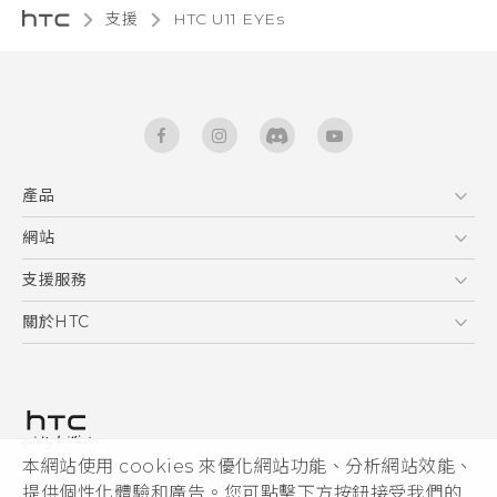
支援
HTC U11 EYEs‎
產品
5G
網站
快速入門手冊
智能手機
使用手冊
HTC Dev
支援服務
區塊鍊手機
HTC Research
服務中心
關於HTC
配件
產品有限保固說明
ESG
VIVE
公告欄
投資人
私隱政策
產品安全
本網站使用 cookies 來優化網站功能、分析網站效能、
© 2011-2026 HTC Corporation
提供個性化體驗和廣告。您可點擊下方按鈕接受我們的