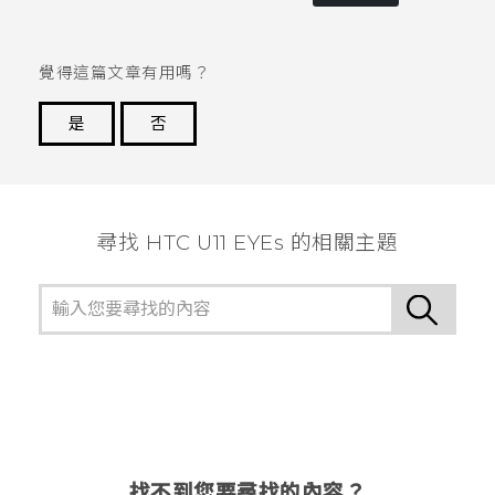
覺得這篇文章有用嗎？
是
否
謝謝您！
尋找 HTC U11 EYEs 的相關主題
找不到您要尋找的內容？