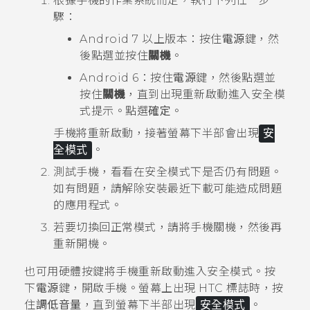
根據手機的作業系統而定，執行下列任一步
驟：
Android
7 以上版本：按住
電源
鍵，然
後點選並按住
關機
。
Android
6：按住
電源
鍵，然後點選並
按住
關機
，直到出現
重新啟動進入安全模
式
提示。點選
確定
。
手機將重新啟動，接著螢幕下半部會出現
安
全模式
。
測試手機，看看在安全模式下是否仍有問題。
如有問題，請解除安裝最近下載可能造成問題
的應用程式。
若要切換回正常模式，請將手機關機，然後再
重新開機。
也可用硬體按鍵將手機重新啟動進入安全模式。按
下
電源
鍵，開啟手機。螢幕上出現 HTC 標誌時，按
住
調低音量
，直到螢幕下半部出現
安全模式
。