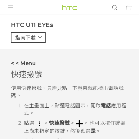
產品
HTC U11 EYEs‎
VIVE
指南下載
智能手機
G REIGNS
< < Menu
配件
快速撥號
VIVERSE
使用快速撥號，只需要點一下螢幕就能撥出電話號
碼。
應用程式
在
主畫面
上，點選電話圖示，開啟
電話
應用程
支援服務
式。
點選
>
快速撥號
>
。
也可以按住鍵盤
登入
上尚未指定的按鍵，然後點選
是
。