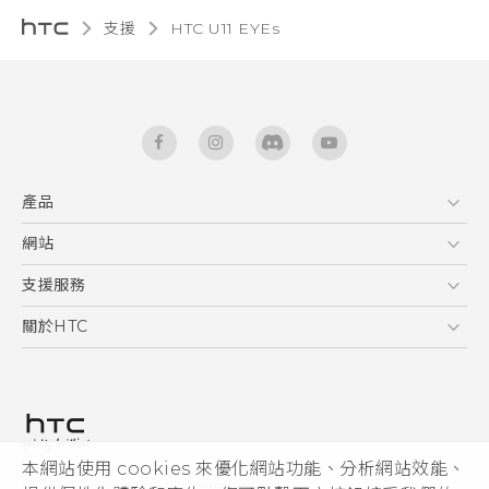
支援
HTC U11 EYEs‎
產品
5G
網站
快速入門手冊
智能手機
使用手冊
HTC Dev
支援服務
區塊鍊手機
HTC Research
服務中心
關於HTC
配件
產品有限保固說明
ESG
VIVE
公告欄
投資人
私隱政策
產品安全
本網站使用 cookies 來優化網站功能、分析網站效能、
© 2011-2026 HTC Corporation