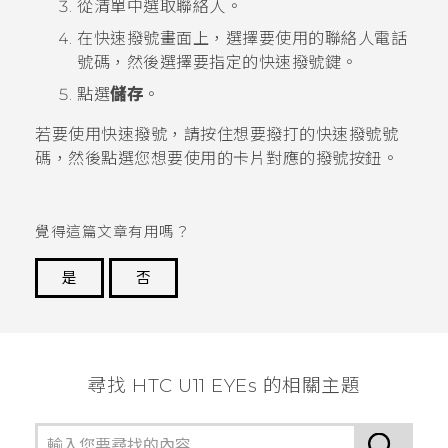
從清單中選取聯絡人。
在
快速撥號
畫面上，選擇要使用的聯絡人電話
號碼，然後選擇要指定的快速撥號鍵。
點選
儲存
。
若要使用快速撥號，請按住想要撥打的快速撥號號
碼，
然後點選您想要使用的卡片對應的撥號按鈕。
覺得這篇文章有用嗎？
是
否
謝謝您！
尋找 HTC U11 EYEs 的相關主題