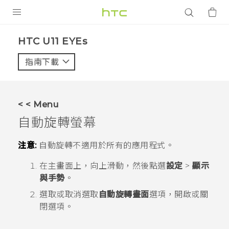
產品
HTC U11 EYEs‎
VIVE
指南下載
智能手機
G REIGNS
< < Menu
配件
自動旋轉螢幕
VIVERSE
注意:
自動旋轉不適用於所有的應用程式。
應用程式
在
主畫面
上，向上滑動，然後點選
設定
>
顯示
與手勢
。
支援服務
選取或取消選取
自動旋轉畫面
選項，開啟或關
登入
閉選項。