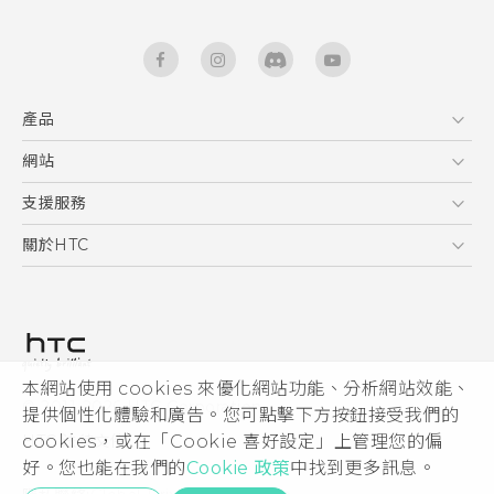
產品
5G
網站
快速入門手冊
智能手機
使用手冊
HTC Dev
支援服務
區塊鍊手機
HTC Research
服務中心
關於HTC
配件
產品有限保固說明
ESG
VIVE
公告欄
投資人
私隱政策
產品安全
本網站使用 cookies 來優化網站功能、分析網站效能、
© 2011-2026 HTC Corporation
提供個性化體驗和廣告。您可點擊下方按鈕接受我們的
加入HTC
cookies，或在「Cookie 喜好設定」上管理您的偏
HTC 法律文件
Security and Privacy Whitepaper
好。您也能在我們的
Cookie 政策
中找到更多訊息。