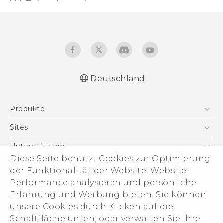
Deutschland
Deutsch - Schnellstart
Produkte
English - Quick start guide
Deutsch - Benutzerhandbuch
Smartphones
Sites
English - User manual
5G
HTC Dev
Unterstützung
Deutsch - CE-Erklärung Zur Konformität
VIVE
Diese Seite benutzt Cookies zur Optimierung
HTC Vive
Unterstützung
Über HTC
der Funktionalität der Website, Website-
Zubehör
eCommerce Support
Performance analysieren und persönliche
ESG
Erfahrung und Werbung bieten. Sie können
Impressum
unsere Cookies durch Klicken auf die
Investor
Schaltfläche unten, oder verwalten Sie Ihre