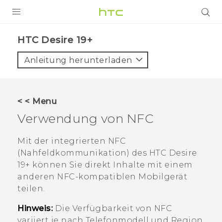
PRODUKTE
‎HTC Desire 19+‎‎
VIVE
Anleitung herunterladen
G REIGNS
SMARTPHONES
< < Menu
ZUBEHÖR
Verwendung von NFC
VIVERSE
Mit der integrierten NFC
(Nahfeldkommunikation) des
HTC Desire
UNTERSTÜTZUNG
19+‍
können Sie direkt Inhalte mit einem
HTC-Geräte und Zubehör
anderen NFC-kompatiblen Mobilgerät
Anmelden
teilen.
Hinweis:
Die Verfügbarkeit von NFC
variiert je nach Telefonmodell und Region.