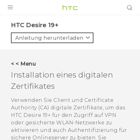
PRODUKTE
‎HTC Desire 19+‎‎
VIVE
Anleitung herunterladen
G REIGNS
SMARTPHONES
< < Menu
ZUBEHÖR
Installation eines digitalen
VIVERSE
Zertifikates
UNTERSTÜTZUNG
Verwenden Sie Client und Certificate
Authority (CA) digitale Zertifikate, um das
HTC-Geräte und Zubehör
Anmelden
HTC Desire 19+‍
für den Zugriff auf VPN
oder gesicherte
WLAN
-Netzwerke zu
aktivieren und auch Authentifizierung für
sichere Onlineserver zu bieten. Sie